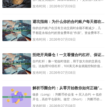
每日资金费率，持仓成本在买入时就已大致确定；
发布时间：2026年07月09日
而永续合约每8小...
避坑指南：为什么你的合约账户每天都在偷偷“扣钱”？（详解资金费率）
你的合约账户在没有主动交易时余额不断减少，几
乎都是永续合约的资金费率在“作祟”。资金费率不是
交易所收取的手续费，而是多头和空头之间每8小时
发布时间：2026年07月09日
定期交换的一笔资金，用...
拒绝开局爆仓！一文看懂合约杠杆、保证金与强平机制
合约杠杆：像一笔临时借款，用于放大你的交易仓
位。比如用10倍杠杆，100美元本金就能控制价值
1000美元的合约。它同时放大了收益和亏损。保证
发布时间：2026年07月08日
金：开仓时必须锁定的...
解析币圈合约：从零开始教你如何正确“做多”与“做空”
做多（Long）：判断币价会涨 → 买入合约 → 低价
开仓，高价平仓获利。做空（Short）：判断币价会
跌 → 卖出合约 → 高价开仓，低价平仓获利。杠杆
发布时间：2026年07月08日