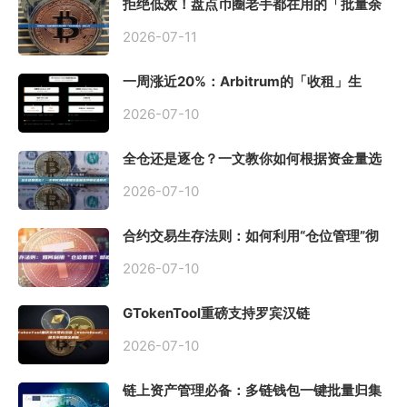
拒绝低效！盘点币圈老手都在用的「批量余
额查询」终极工具
2026-07-11
一周涨近20%：Arbitrum的「收租」生
意，因Robinhood Chain一夜盘活
2026-07-10
全仓还是逐仓？一文教你如何根据资金量选
择保证金模式
2026-07-10
合约交易生存法则：如何利用“仓位管理”彻
底告别爆仓？
2026-07-10
GTokenTool重磅支持罗宾汉链
（Robinhood），一键发币教程全解析
2026-07-10
链上资产管理必备：多链钱包一键批量归集
工具与操作指南