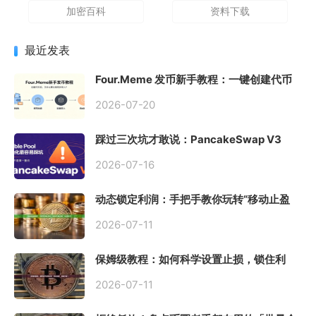
加密百科
资料下载
最近发表
Four.Meme 发币新手教程：一键创建代币
同步买入，告别手动踩坑
2026-07-20
踩过三次坑才敢说：PancakeSwap V3
Stable Pool 最容易翻车的不是手续费，是
初始化
2026-07-16
动态锁定利润：手把手教你玩转“移动止盈
止损”高级技巧
2026-07-11
保姆级教程：如何科学设置止损，锁住利
润、斩断亏损？
2026-07-11