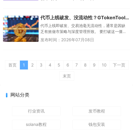
的作用...
代币上线破发、没流动性？GTokenTool 市值机器人帮您打破僵局
代币上线即破发、交易池毫无流动性，通常是因缺
乏有效做市策略与深度管理所致。 要打破这一僵
局，项目方需要一套自动化的市值管理工具。
发布时间：2026年07月08日
GTokenTool...
首页
1
2
3
4
5
6
7
8
9
10
下一页
末页
网站分类
行业资讯
发币教程
solana教程
钱包安装