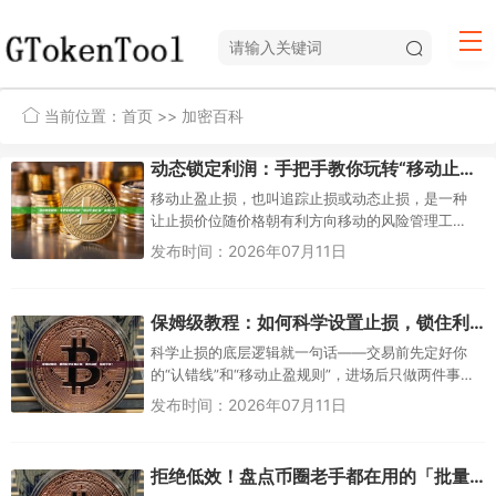
当前位置：
首页
>>
加密百科
动态锁定利润：手把手教你玩转“移动止盈止损”高级技巧
移动止盈止损，也叫追踪止损或动态止损，是一种
让止损价位随价格朝有利方向移动的风险管理工
具。它的核心原理是：设定一个最大回撤幅度（或
发布时间：2026年07月11日
回撤金额），当价格...
保姆级教程：如何科学设置止损，锁住利润、斩断亏损？
科学止损的底层逻辑就一句话——交易前先定好你
的“认错线”和“移动止盈规则”，进场后只做两件事：
要么让价格撞掉你的出场线，要么不断上移止盈锁
发布时间：2026年07月11日
住利润，绝不在盘中临时...
拒绝低效！盘点币圈老手都在用的「批量余额查询」终极工具