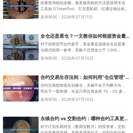
批量查询钱包余额，最直接高效的方法是使用专业
工具如 GTokenTool。它无需私钥，仅通过地址就能
一次性查询多个钱包在以太坊、BSC、波场等多条链
发布时间：2026年07月11日
上的原生币和...
全仓还是逐仓？一文教你如何根据资金量选择保证金模式
对于加密货币合约新手，资金量是选择全仓还是逐
仓模式的第一参考。若账户总资金少于 1,000
USDT，建议首选全仓模式——它能调用账户全部余
发布时间：2026年07月10日
额作为共...
合约交易生存法则：如何利用“仓位管理”彻底告别爆仓？
合约交易想彻底告别爆仓，关键不在于判断方向，
而在于一套铁律：永远只用总资金的 1% – 2% 参与
单笔冒险。具体做法是——先设定好你愿意亏损的
发布时间：2026年07月10日
金额，再根据止损距...
永续合约 vs 交割合约：哪种合约工具更适合长线持仓？
对于计划长期持仓（数周至数月）的投资者，交割
合约是更优选择。其根本原因在于：交割合约没有