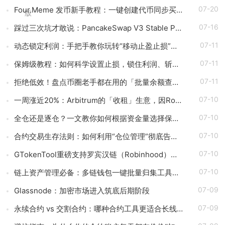
07-20
Four.Meme 发币新手教程：一键创建代币同步买入，告别手动踩坑
版
07-16
踩过三次坑才敢说：PancakeSwap V3 Stable Pool 最容易翻车的不是手续费，是初始化
07-11
动态锁定利润：手把手教你玩转“移动止盈止损”高级技巧
07-11
保姆级教程：如何科学设置止损，锁住利润、斩断亏损？
07-11
拒绝低效！盘点币圈老手都在用的「批量余额查询」终极工具
07-10
一周涨近20%：Arbitrum的「收租」生意，因Robinhood Chain一夜盘活
07-10
全仓还是逐仓？一文教你如何根据资金量选择保证金模式
07-10
合约交易生存法则：如何利用“仓位管理”彻底告别爆仓？
07-10
GTokenTool重磅支持罗宾汉链（Robinhood），一键发币教程全解析
07-10
链上资产管理必备：多链钱包一键批量归集工具与操作指南
07-09
Glassnode：加密市场进入筑底后期阶段
07-09
永续合约 vs 交割合约：哪种合约工具更适合长线持仓？