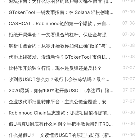
07-09
避坑指南：为什么你的合约账户每天都在偷偷“扣钱”？（详解资金费率）
07-09
GTokenTool 一键发币指南：在 Solana 轻松创建你的 Pump 代币
07-08
CASHCAT：Robinhood链的第一个爆款，来自它的「曾用名」
07-08
拒绝开局爆仓！一文看懂合约杠杆、保证金与强平机制
07-08
解析币圈合约：从零开始教你如何正确“做多”与“做空”
07-08
代币上线破发、没流动性？GTokenTool 市值机器人帮您打破僵局
07-07
比特币开始独立行情，现在是反弹还是反转？
07-07
收到假USDT怎么办？银行卡会被冻结吗？最全假USDT避坑指南（新手必读）
07-07
2026最新：如何100%避开假USDT（泰达币）陷阱（新手必读指南）
07-07
企业级代币批量转账平台：主流公链全覆盖，安全稳定实现0失误操作
07-06
Robinhood Chain生态速览：哪些项目值得提前布局？
07-06
假U与真U到底有什么区别？手把手教你辨别TRC-20与ERC-20假币（新手全攻略）
07-06
什么是假U？一文读懂假USDT的原理与防范（新手必读指南）