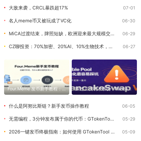
大敌来袭，CRCL暴跌超17%
07-01
名人meme币又被玩成了VC化
06-30
MiCA过渡结束，牌照短缺，欧洲迎来最大规模交易所清退
06-29
CZ聊投资：70%加密、20%AI、10%生物技术，已投“人造子宫”和“膝盖再生”
06-27
Four.Meme 发币新手教程：一键创建代币同步买入，告别手动踩坑
踩过三次坑才敢说：PancakeSwap V3 Stable Pool 最容易翻车的不是手续费，是初始化
什么是阿努比斯链？新手发币操作教程
06-05
无需编程，3分钟发布属于你的代币：GTokenTool常用一键发币平台工具箱
05-29
2026一键发币终极指南：如何使用 GTokenTool 快速实现发行代币
05-09