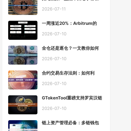
用的「批量余额查询」终极工
具
2026-07-11
一周涨近20%：Arbitrum的
「收租」生意，因Robinhood
Chain一夜盘活
2026-07-10
全仓还是逐仓？一文教你如何
根据资金量选择保证金模式
2026-07-10
合约交易生存法则：如何利
用“仓位管理”彻底告别爆仓？
2026-07-10
GTokenTool重磅支持罗宾汉链
（Robinhood），一键发币教
程全解析
2026-07-10
链上资产管理必备：多链钱包
一键批量归集工具与操作指南