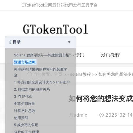
GTokenTool全网最好的代币发行工具平台
▾
目录
首页
行业资讯
发币教程
Solana 程序示例——构建预测市场
预测市场架构
押注获胜结果的用户将可以领取奖
当前位置：
首页
>>
solana教程
>> 如何将您的想法变成
金
1. 将我们的应用设计为 Solana 账户
2. 数据之间的映射关系
3. 存储代币
如何将您的想法变成 
4.减少阅读量
计算累计总数
admin
2025-02-14 
使用索引
5.减少写入争用
分片的工作原理