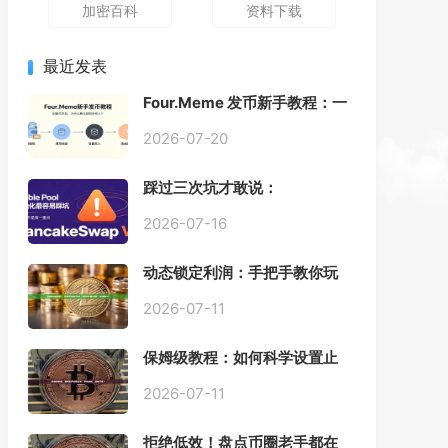
加密百科
资料下载
最近发表
Four.Meme 发币新手教程：一
键创建代币同步买入，告别手
动踩坑
2026-07-20
踩过三次坑才敢说：
PancakeSwap V3 Stable
Pool 最容易翻车的不是手续
2026-07-16
费，是初始化
动态锁定利润：手把手教你玩
转“移动止盈止损”高级技巧
2026-07-11
保姆级教程：如何科学设置止
损，锁住利润、斩断亏损？
2026-07-11
拒绝低效！盘点币圈老手都在