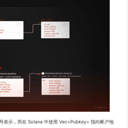
，而在 Solana 中使用 Vec<Pubkey> 指向帐户地