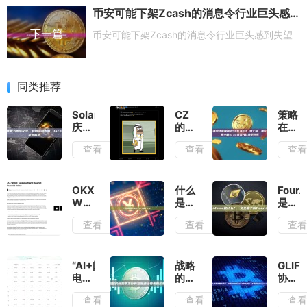
币安可能下架Zcash的消息令行业巨头感到失望
下一篇
币安可能下架Zcash的消息令行业巨头感到失望
同类推荐
Solana
CZ
策略
庆祝
的魔
在其
五周
法触
总持
查看
查看
查
年纪
角：
有量
念，
中东
接近
网络
风吹
500,
活动
动
BTC
OKX
什么
Four
下
BSC，
时，
Web3
是比
是什
降，
$Mubarak
进行
强化
特币
么？
查看
查看
查
Firedancer
狂飙
了一
安全
黄
一文
发布
与
笔更
举
金？
全面
临近
BNB
小的
措，
BTG
了解
稳中
1070
回应
用于
Four
“AI+闪
战略
GLIF
求进
万美
黑客
什
电网
的新
协议
元比
滥用
么？
络
股票
推出
特币
查看
查看
查
与媒
+稳
发行
代