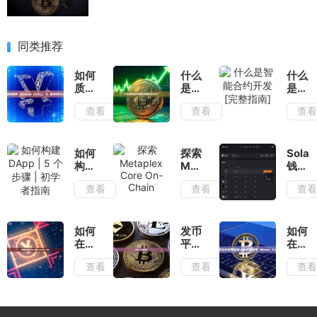
同类推荐
如何
什么
什么
质押
是验
是智
Solana
证节
能合
查看
查看
查
(SOL)：
点以
约开
9 种
及如
发
不同
何运
[完
方式
行
整指
如何
探索
Solan
它？
南]
构建
Metaplex
钱包
DApp
Core
入
查看
查看
查
| 5
On-
门：
个步
Chain
探索
骤 |
链上
初学
的
如何
发币
如何
者指
Solfla
在以
平台
在币
南
钱包
太坊
有哪
安智
查看
查看
查
上创
些
能链
建
上构
meme
建和
代币
发布