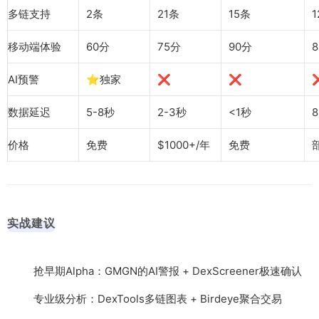
多链支持
2条
21条
15条
移动端体验
60分
75分
90分
AI预警
⭐️独家
❌
❌
数据延迟
5-8秒
2-3秒
<1秒
8
价格
免费
$1000+/年
免费
实战建议
抢早期Alpha：GMGN的AI警报 + DexScreener极速确认
专业级分析：DexTools多链图表 + Birdeye聚合交易