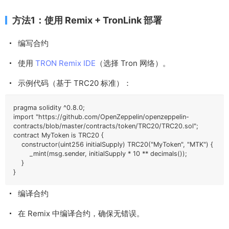
方法1：使用 Remix + TronLink 部署
编写合约
使用
TRON Remix IDE
（选择 Tron 网络）。
示例代码（基于 TRC20 标准）：
pragma solidity ^0.8.0;

import "https://github.com/OpenZeppelin/openzeppelin-
contracts/blob/master/contracts/token/TRC20/TRC20.sol";

contract MyToken is TRC20 {

    constructor(uint256 initialSupply) TRC20("MyToken", "MTK") {

        _mint(msg.sender, initialSupply * 10 ** decimals());

    }

}
编译合约
在 Remix 中编译合约，确保无错误。