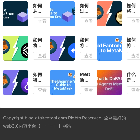
如何
如何
如何
从
过渡
将
Arbitrum
到
Reddi
查看
查看
查
桥接
zkSync
MOO
代币
时代
添加
到
Meta
如何
如何
如何
将
将
将
Mantle
zkSync
Fant
查看
查看
查
Network
时代
网络
添加
添加
添加
到
到
到
MetaMask
MetaMask
Meta
如何
MetaMask
什么
将多
新手
是
边形
使用
DeFA
查看
查看
查
网络
完整
中心
和
指南
化金
MATIC
融人
添加
工智
到
能）
Copyright blog.gtokentool.com Rights Reserved. 全网最好的
MetaMask
web3.0内容平台【
一键发币
】网站