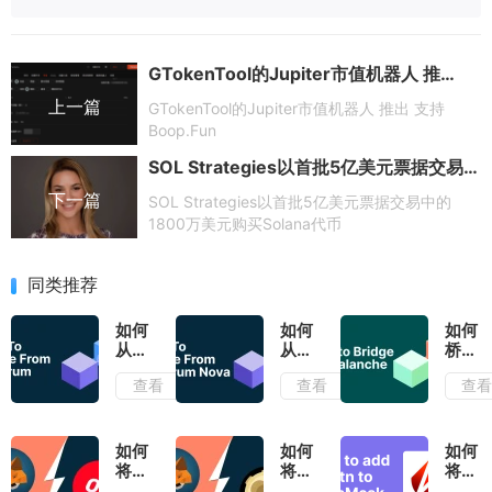
GTokenTool的Jupiter市值机器人 推出 支持 Boop.Fun
上一篇
GTokenTool的Jupiter市值机器人 推出 支持
Boop.Fun
SOL Strategies以首批5亿美元票据交易中的1800万美元购买Solana代币
下一篇
SOL Strategies以首批5亿美元票据交易中的
1800万美元购买Solana代币
同类推荐
如何
如何
如何
从
从
桥接
Arbitrum
Arbitrum
Avala
查看
查看
查
桥接
Nova
(AVA
代币
桥接
代币
如何
如何
如何
将
将
将
Optimism
Reddit
Klayt