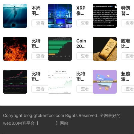
本周
XRP
特朗
图
像一
普与
表：
个压
鲍威
查看
查看
查
BTC
缩的
尔：
矿工
弹
美联
的“严
簧，
储独
峻形
准备
立性
比特
CoinDesk
随着
势”，
进行
下的
币能
20
比特
收入
重大
恩怨
从特
表现
币“数
查看
查看
查
接近
价格
纠葛
朗普
更
字黄
历史
变
解雇
新：
金”叙
低点
动，
鲍威
NEAR
事的
平稳
因为
尔中
上涨
回
比特
比特
超越
不变
关键
受益
11.7%，
归，
币重
币突
激
波动
吗？
周末
BNB
回9
破
励：
性指
查看
查看
查
土耳
引领
SOL
万：
91,000
如何
标与
其里
指数
XRP
ETF
美
构建
2024
拉危
上涨
大幅
流入
元，
持久
年的
机或
上涨
与避
交易
的去
模式
许能
险情
乐观
中心
Copyright blog.gtokentool.com Rights Reserved. 全网最好的
相似
提供
绪推
情绪
化金
线索
高市
推动
融
web3.0内容平台【
一键发币
】网站
场
加密
货币