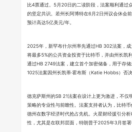
比4票通过。5月20日的二读阶段，法案顺利通
的坚定共识。若州长阿博特在6月2日州议会休会
预计高达5亿美元/年。
2025年，新罕布什尔州率先通过HB 302法案
将最多5%的公共资金投资于比特币，并由州长凯利·阿约
通过HB 2749法案，建立首个加密储备，用于存
1025法案因州长凯蒂·霍布斯（Katie Hobb
德克萨斯州的SB 21法案在设计上更为激进，不
策略的专业性与前瞻性。法案支持者认为，比特币
德州在数字经济时代抢占先机。火星财经援引分析
性，尤其是在联邦层面，特朗普于2025年3月签