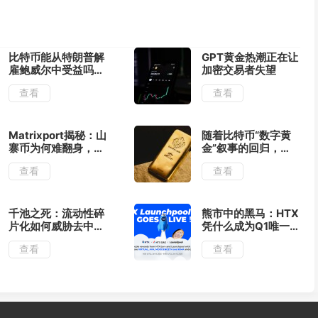
比特币能从特朗普解
GPT黄金热潮正在让
雇鲍威尔中受益吗？
加密交易者失望
土耳其里拉危机或许
查看
查看
能提供线索
Matrixport揭秘：山
随着比特币“数字黄
寨币为何难翻身，比
金”叙事的回归，
特币如何笑傲江湖
BNB、SOL、XRP大
查看
查看
幅上涨
千池之死：流动性碎
熊市中的黑马：HTX
片化如何威胁去中心
凭什么成为Q1唯一
化金融
增长的巨头？
查看
查看