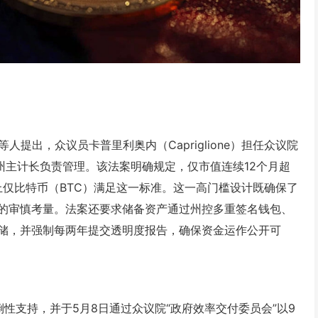
r）等人提出，众议员卡普里利奥内（Capriglione）担任众议院
州主计长负责管理。该法案明确规定，仅市值连续12个月超
上仅比特币（BTC）满足这一标准。这一高门槛设计既确保了
的审慎考量。法案还要求储备资产通过州控多重签名钱包、
储，并强制每两年提交透明度报告，确保资金运作公开可
的压倒性支持，并于5月8日通过众议院“政府效率交付委员会”以9