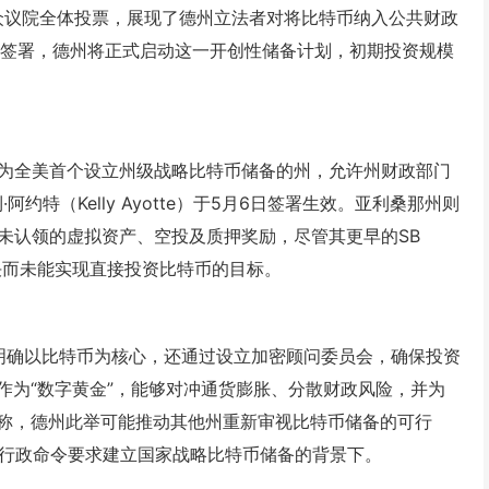
过众议院全体投票，展现了德州立法者对将比特币纳入公共财政
前签署，德州将正式启动这一开创性储备计划，初期投资规模
，成为全美首个设立州级战略比特币储备的州，允许州财政部门
特（Kelly Ayotte）于5月6日签署生效。亚利桑那州则
储未认领的虚拟资产、空投及质押奖励，尽管其更早的SB
s）否决而未能实现直接投资比特币的目标。
仅明确以比特币为核心，还通过设立加密顾问委员会，确保投资
作为“数字黄金”，能够对冲通货膨胀、分散财政风险，并为
称，德州此举可能推动其他州重新审视比特币储备的可行
署行政命令要求建立国家战略比特币储备的背景下。