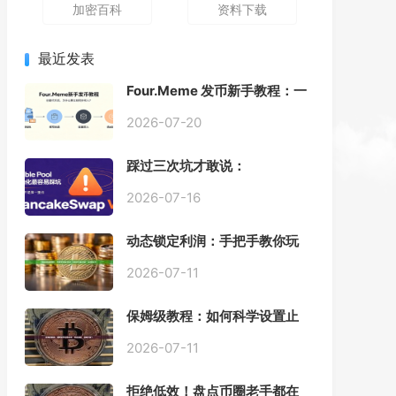
加密百科
资料下载
最近发表
Four.Meme 发币新手教程：一
键创建代币同步买入，告别手
动踩坑
2026-07-20
踩过三次坑才敢说：
PancakeSwap V3 Stable
Pool 最容易翻车的不是手续
2026-07-16
费，是初始化
动态锁定利润：手把手教你玩
转“移动止盈止损”高级技巧
2026-07-11
保姆级教程：如何科学设置止
损，锁住利润、斩断亏损？
2026-07-11
拒绝低效！盘点币圈老手都在