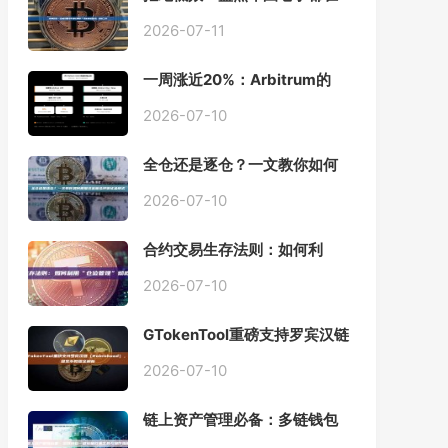
用的「批量余额查询」终极工
具
2026-07-11
一周涨近20%：Arbitrum的
「收租」生意，因Robinhood
Chain一夜盘活
2026-07-10
全仓还是逐仓？一文教你如何
根据资金量选择保证金模式
2026-07-10
合约交易生存法则：如何利
用“仓位管理”彻底告别爆仓？
2026-07-10
GTokenTool重磅支持罗宾汉链
（Robinhood），一键发币教
程全解析
2026-07-10
链上资产管理必备：多链钱包
一键批量归集工具与操作指南