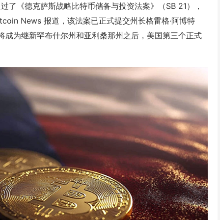
通过了《德克萨斯战略比特币储备与投资法案》（SB 21），
oin News 报道，该法案已正式提交州长格雷格·阿博特
萨斯州将成为继新罕布什尔州和亚利桑那州之后，美国第三个正式