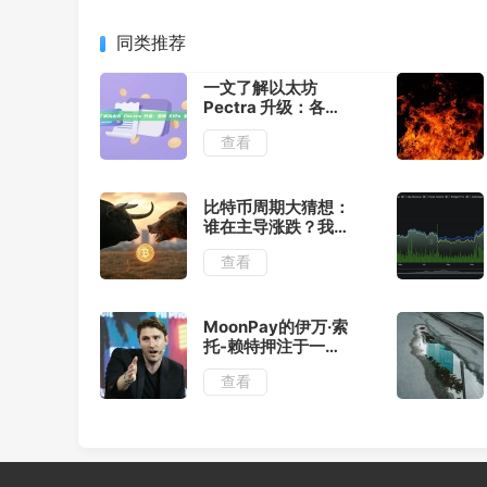
同类推荐
一文了解以太坊
Pectra 升级：各项
EIPs 全解析
查看
比特币周期大猜想：
谁在主导涨跌？我们
正站在历史的哪个关
查看
口？
MoonPay的伊万·索
托-赖特押注于一个
非托管、以API为先
查看
的加密货币未来