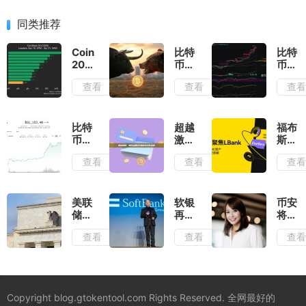
同类推荐
CoinDesk
比特
比特
20
币周
币重
表现
期大
回9
查看
查看
查
更
猜
万：
新：
想：
ETF
NEAR
谁在
流入
上涨
主导
与避
比特
超越
福布
11.7%，
涨
险情
币突
激
斯聚
周末
跌？
绪推
破
励：
焦
查看
查看
查
引领
我们
高市
91,000
如何
LBan
指数
正站
场
美
构建
以
上涨
在历
元，
持久
Mem
史的
交易
的去
资产
美联
软银
币安
哪个
乐观
中心
推动
储与
再次
将为
关
情绪
化金
全球
货币
购买
加密
口？
查看
查看
查
推动
融
加密
监理
比特
资产
加密
货币
署、
币，
管理
货币
普及
联邦
此前
者提
反
存款
在
供“基
弹，
保险
2018
金账
Copyright blog.gtokentool.com Rights Reserved. 全网最好的
但需
公司
年损
户”，