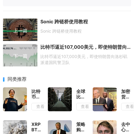
Sonic 跨链桥使用教程
上一篇
Sonic 跨链桥使用教程
比特币逼近107,000美元，即使特朗普向洛杉矶派遣国民警卫队
下一篇
比特币逼近107,000美元，即使特朗普向洛杉矶
派遣国民警卫队
同类推荐
比特
全球
加密
币
比特
货币
DeFi
币热
现
查看
查看
查
安全
潮：
状：
性提
50
规划
高，
国掘
参议
Rootstock
金挖
院稳
XRP、
策略
去中
提升
矿，
定币
BTC
购买
心化