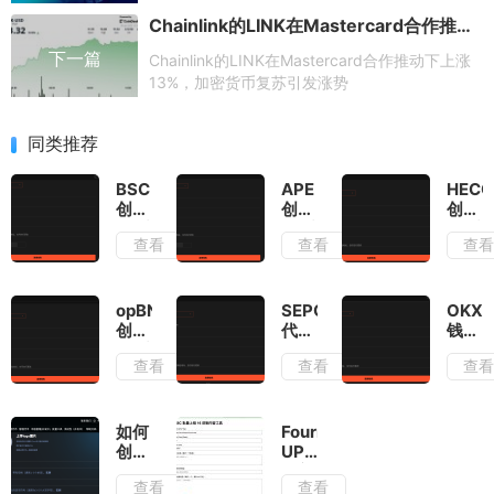
Chainlink的LINK在Mastercard合作推动下上涨13%，加密货币复苏引发涨势
下一篇
Chainlink的LINK在Mastercard合作推动下上涨
13%，加密货币复苏引发涨势
同类推荐
BSC
APE
HECO
创建
创建
创建
代币
代币
代币
查看
查看
查
完全
完全
完整
指
教
教
南：
程：
程：
从入
从入
从入
opBNB
SEPOLIA
OKX
门到
门到
门到
创建
代币
钱包
精通
精通
精通
代币
创建
创建
查看
查看
查
完整
教程
代币
教
指南
完整
程：
教程
从入
如何
Fourmeme
门到
创建
UPTOP
精通
Jetton
打新
查看
查看
代
教程