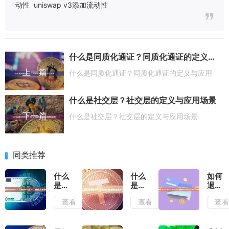
动性
uniswap v3添加流动性
什么是同质化通证？同质化通证的定义与应用
上一篇
什么是同质化通证？同质化通证的定义与应用
什么是社交层？社交层的定义与应用场景
下一篇
什么是社交层？社交层的定义与应用场景
同类推荐
什么
什么
如何
是
是迷
退出
GameFi？
因币
Game
查看
查看
查
GameFi
（Memecoin）？
Wall
定
退出
义、
Game