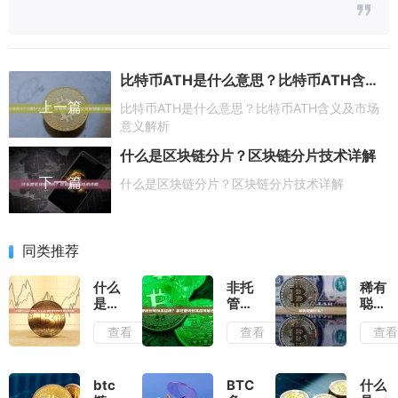
比特币ATH是什么意思？比特币ATH含义及市场意义解析
上一篇
比特币ATH是什么意思？比特币ATH含义及市场
意义解析
什么是区块链分片？区块链分片技术详解
下一篇
什么是区块链分片？区块链分片技术详解
同类推荐
什么
非托
稀有
是
管钱
聪是
Trezor
包可
什
查看
查看
查
钱
以冻
么？
包？
结
Trezor
吗？
硬件
非托
btc
BTC
什么