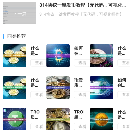
314协议一键发币教程【无代码，可视化操作】
下一篇
314协议一键发币教程【无代码，可视化操作】
同类推荐
什么
如何
什么
是波
在小
是漏
场能
狐狸
水
查看
查看
查
量？
钱包
币？
波场
里给
漏水
能量
代币
币定
获取
添加
义及
什么
币安
如何
与使
logo？
风险
是区
质押
创建
用指
小狐
提示
块链
挖矿
波场
查看
查看
查
南
狸钱
暗
操作
多签
包代
池？
指南
钱
币添
区块
包？
加
链暗
波场
TRON
TRON
什么
Logo
池的
多签
质押
超级
是质
方法
定义
钱包
2.0
代表
押
查看
查看
查
与特
创建
使用
是什
2.0？