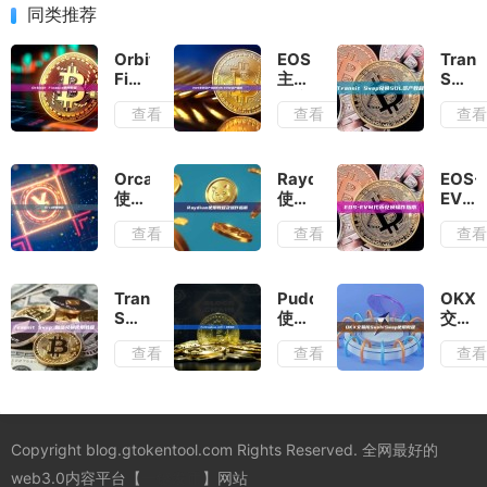
同类推荐
Orbiter
EOS
Trans
Finance
主网
Swap
使用
资产
兑换
查看
查看
查
教程
兑换
SOL
EOS-
资产
EVM
教程
资产
Orca
Raydium
EOS-
指南
使用
使用
EVM
教程
教程
代币
查看
查看
查
及常
及操
兑换
见问
作指
操作
题解
南
指南
答
Transit
PuddingSwap（HSC）
OKX
Swap
使用
交易
跨链
指南
所
查看
查看
查
兑换
Sush
使用
使用
教程
教程
Copyright blog.gtokentool.com Rights Reserved. 全网最好的
web3.0内容平台【
一键发币
】网站