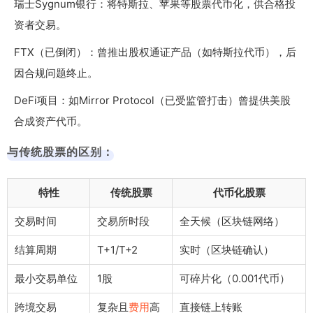
瑞士Sygnum银行：将特斯拉、苹果等股票代币化，供合格投
资者交易。
FTX（已倒闭）：曾推出股权通证产品（如特斯拉代币），后
因合规问题终止。
DeFi项目：如Mirror Protocol（已受监管打击）曾提供美股
合成资产代币。
与传统股票的区别：
特性
传统股票
代币化股票
交易时间
交易所时段
全天候（区块链网络）
结算周期
T+1/T+2
实时（区块链确认）
最小交易单位
1股
可碎片化（0.001代币）
跨境交易
复杂且
费用
高
直接链上转账