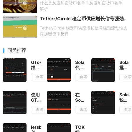
上一篇
什么是灰度加密货币名单？灰度加密货币名单
解析
Tether/Circle 稳定币供应增长信号强劲流动性支撑加密货币反弹
下一篇
Tether/Circle 稳定币供应增长信号强劲流动性支
撑加密货币反弹
同类推荐
GTokenTool
Solana
Solan
跟卖
代币
批量
机器
燃烧
转账
查看
查看
查
人：
教程
（一
Solana
（无
转
空投
需编
多）
营销
程）
教程
使用
在
Solan
的智
GTokenTool
Solana
税费
能交
创建
Raydium
代币
查看
查看
查
易利
OpenBook
上移
创建
器
市场
除流
教程
ID教
动性
（Tok
程
池教
2022
letsbonk.fun
TOKEN
程