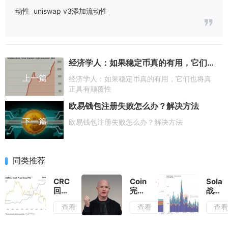
动性
uniswap v3添加流动性
经济学人：如果稳定币真的有用，它们也将真正具有颠覆性
上一篇
经济学人：如果稳定币真的有用，它们也将真
正具有颠覆性
欧易钱包注册失败怎么办？解决方法
下一篇
欧易钱包注册失败怎么办？解决方法
同类推荐
CRCL
Coinbase
Solan
回调
完全
战壕
背
回
六月
查看
查看
查
后，
归，
新动
谁捕
自
向：
获了
2021
Pump