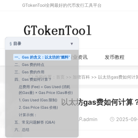
GTokenTool全网最好的代币发行工具平台
▾
目录
首页
行业资讯
发币教程
一、Gas 的含义：以太坊的“燃料”
二、Gas 费的特点
三、Gas 费的作用
当前位置：
首页
>>
加密百科
>> 以太坊gas费如何
四、Gas 费如何计算？
总费用 (Fee) = Gas Used (消耗
的Gas量) × Gas Price (Gas单价)
1. Gas Used (Gas 限制)
以太坊gas费如何计算
2. Gas Price (Gas 价格)
计算示例：
admin
2025-09-1
五、常见问题解答 (Q&A)
六、总结