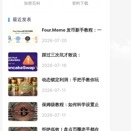
加密百科
资料下载
最近发表
Four.Meme 发币新手教程：一
键创建代币同步买入，告别手
动踩坑
2026-07-20
踩过三次坑才敢说：
PancakeSwap V3 Stable
Pool 最容易翻车的不是手续
2026-07-16
费，是初始化
动态锁定利润：手把手教你玩
转“移动止盈止损”高级技巧
2026-07-11
保姆级教程：如何科学设置止
损，锁住利润、斩断亏损？
2026-07-11
拒绝低效！盘点币圈老手都在