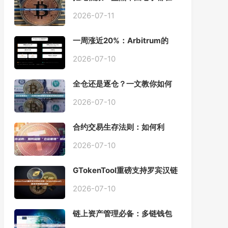
用的「批量余额查询」终极工
具
2026-07-11
一周涨近20%：Arbitrum的
「收租」生意，因Robinhood
Chain一夜盘活
2026-07-10
全仓还是逐仓？一文教你如何
根据资金量选择保证金模式
2026-07-10
合约交易生存法则：如何利
用“仓位管理”彻底告别爆仓？
2026-07-10
GTokenTool重磅支持罗宾汉链
（Robinhood），一键发币教
程全解析
2026-07-10
链上资产管理必备：多链钱包
一键批量归集工具与操作指南