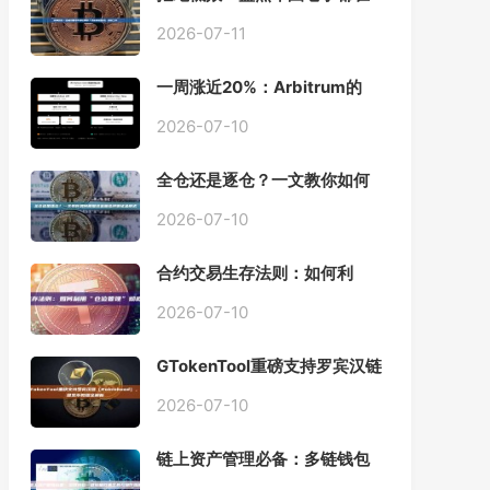
用的「批量余额查询」终极工
具
2026-07-11
一周涨近20%：Arbitrum的
「收租」生意，因Robinhood
Chain一夜盘活
2026-07-10
全仓还是逐仓？一文教你如何
根据资金量选择保证金模式
2026-07-10
合约交易生存法则：如何利
用“仓位管理”彻底告别爆仓？
2026-07-10
GTokenTool重磅支持罗宾汉链
（Robinhood），一键发币教
程全解析
2026-07-10
链上资产管理必备：多链钱包
一键批量归集工具与操作指南