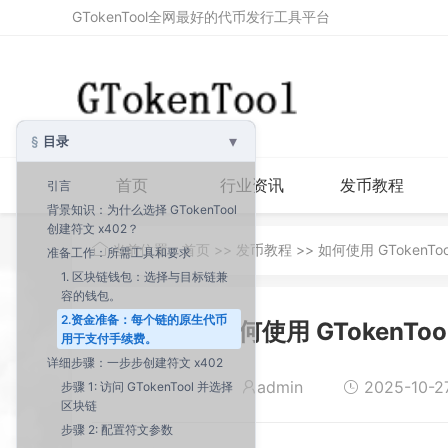
GTokenTool全网最好的代币发行工具平台
▾
目录
首页
行业资讯
发币教程
引言
背景知识：为什么选择 GTokenTool
创建符文 x402？
当前位置：
首页
>>
发币教程
>> 如何使用 GTokenT
准备工作：所需工具和要求
1. 区块链钱包：选择与目标链兼
容的钱包。
2.资金准备：每个链的原生代币
如何使用 GTokenTo
用于支付手续费。
详细步骤：一步步创建符文 x402
admin
2025-10-27
步骤 1: 访问 GTokenTool 并选择
区块链
步骤 2: 配置符文参数