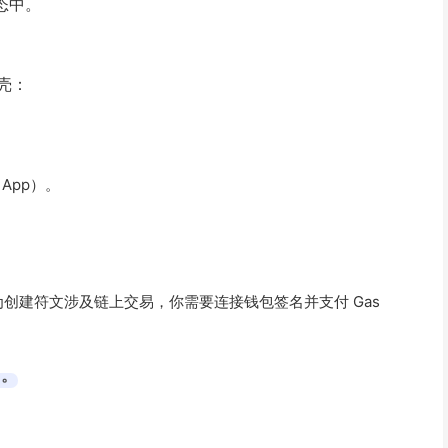
生态中。
壳：
 App）。
因为创建符文涉及链上交易，你需要连接钱包签名并支付 Gas
费。