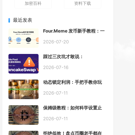
加密百科
资料下载
最近发表
Four.Meme 发币新手教程：一
键创建代币同步买入，告别手
动踩坑
2026-07-20
踩过三次坑才敢说：
PancakeSwap V3 Stable
Pool 最容易翻车的不是手续
2026-07-16
费，是初始化
动态锁定利润：手把手教你玩
转“移动止盈止损”高级技巧
2026-07-11
保姆级教程：如何科学设置止
损，锁住利润、斩断亏损？
2026-07-11
拒绝低效！盘点币圈老手都在