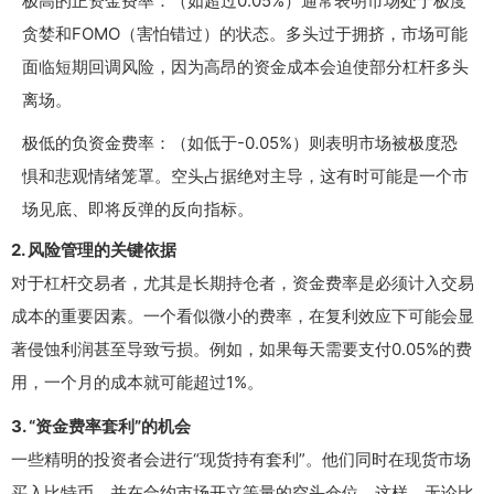
极高的正资金费率：（如超过0.05%）通常表明市场处于极度
贪婪和FOMO（害怕错过）的状态。多头过于拥挤，市场可能
面临短期回调风险，因为高昂的资金成本会迫使部分杠杆多头
离场。
极低的负资金费率：（如低于-0.05%）则表明市场被极度恐
惧和悲观情绪笼罩。空头占据绝对主导，这有时可能是一个市
场见底、即将反弹的反向指标。
2. 风险管理的关键依据
对于杠杆交易者，尤其是长期持仓者，资金费率是必须计入交易
成本的重要因素。一个看似微小的费率，在复利效应下可能会显
著侵蚀利润甚至导致亏损。例如，如果每天需要支付0.05%的费
用，一个月的成本就可能超过1%。
3. “资金费率套利”的机会
一些精明的投资者会进行“现货持有套利”。他们同时在现货市场
买入比特币，并在合约市场开立等量的空头仓位。这样，无论比