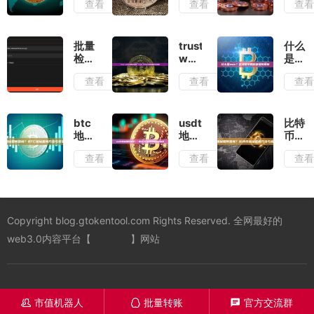
查看
查看
查
器
带？
钱
人？
金融
包？
如何
市场
创建
提高
波动
USDC
批量
trust
什么
加密
的指
钱包
检查
wallet
是
货币
南针
全攻
钱包
是谁
mev
查看
查看
查
交易
略
余额
开发
区块
所的
教
的？
链中
流动
程：
Trust
的价
性
高效
Wallet
值提
btc
usdt
比特
管理
开发
取机
地址
地址
币地
您的
历程
制
如何
如何
址如
查看
查看
查
加密
及安
查
查
何查
资产
全解
询？
询？
询？
析
BTC
一篇
比特
地址
从入
币地
查询
门到
址查
Copyright blog.gtokentool.com Rights Reserved. 全网最好的
方法
精通
询方
与安
的完
法与
web3.0内容平台【
一键发币
】网站
全指
全指
应用
南
南
详解
市值机器人
批量转账
官方交流群
󦋱
󦊱
󦍁