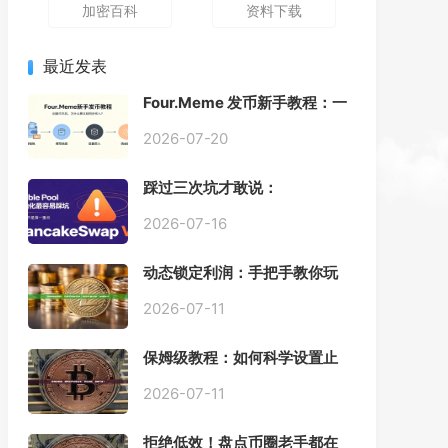
加密百科
资料下载
最近发表
Four.Meme 发币新手教程：一
键创建代币同步买入，告别手
动踩坑
2026-07-20
踩过三次坑才敢说：
PancakeSwap V3 Stable
Pool 最容易翻车的不是手续
2026-07-16
费，是初始化
动态锁定利润：手把手教你玩
转“移动止盈止损”高级技巧
2026-07-11
保姆级教程：如何科学设置止
损，锁住利润、斩断亏损？
2026-07-11
拒绝低效！盘点币圈老手都在