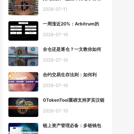
用的「批量余额查询」终极工
具
2026-07-11
一周涨近20%：Arbitrum的
「收租」生意，因Robinhood
Chain一夜盘活
2026-07-10
全仓还是逐仓？一文教你如何
根据资金量选择保证金模式
2026-07-10
合约交易生存法则：如何利
用“仓位管理”彻底告别爆仓？
2026-07-10
GTokenTool重磅支持罗宾汉链
（Robinhood），一键发币教
程全解析
2026-07-10
链上资产管理必备：多链钱包
一键批量归集工具与操作指南