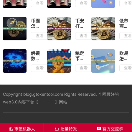
查看
查看
查
费全
AVE
2025
解
上显
年最
析：
示“未
全“打
从入
收
新”指
币圈
币安
做市
门到
录”？
南，
怎么
打新
商策
精通
原因
从小
赚
全攻
略：
查看
查看
查
的计
解析
白到
钱：
略：
市场
算指
与解
进阶
从入
抓住
流动
南
决方
门到
下一
性的
案全
精通
个百
隐形
解锁
稳定
欧易
攻略
的多
倍币
引擎
数字
币搬
怎么
元盈
的机
与盈
资产
砖套
看
查看
查看
查
利指
遇与
利艺
新收
利终
USDT
南
陷阱
术
益：
极教
在哪
一文
程：
个区
读懂
从入
块
什么
门到
链？
Copyright blog.gtokentool.com Rights Reserved. 全网最好的
是质
精
一文
押挖
通，
读懂
web3.0内容平台【
一键发币
】网站
矿
规避
查询
风险
方法
实现
与多
稳定
链选
收益
择策
市值机器人
批量转账
官方交流群
󦋱
󦊱
󦍁