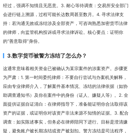
经过，强调不知情且无恶意。3. 耐心等待调查：交易所安全部门
会进行链上溯源，过程可能长达数周甚至数月。4. 寻求法律支
持：若沟通无效或冻结涉及全部资产，可咨询熟悉加密货币法律
的律师，向监管机构投诉或寻求法律诉讼。核心要点：证明你
的“善意取得”身份。
3.数字货币被警方冻结了怎么办？
这通常意味着相关资金已被确认为某宗案件的涉案资产。步骤更
为严肃：1. 第一时间委托律师：不要自行尝试与办案机关解释，
应由专业律师介入，了解案件基本情况、冻结的法律依据（如协
助调查通知书）及你在案件中的身份（证人、嫌疑人等）。2. 全
面提供证据自证清白：在律师指导下，准备能证明你合法取得该
资产的证据，或证明你对该资产非法来源不知情的证据。3. 配合
调查：如实陈述事实，但务必在律师陪同下进行。目标是澄清嫌
疑，避免账户被长期冻结或资产被划扣。警方冻结是司法程序，