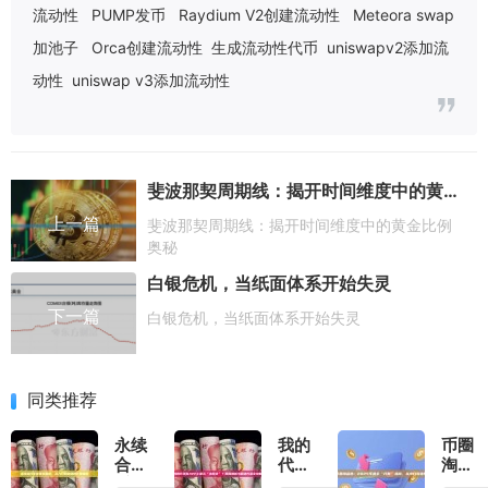
流动性
PUMP发币
Raydium V2创建流动性
Meteora swap
加池子
Orca创建流动性
生成流动性代币
uniswapv2添加流
动性
uniswap v3添加流动性
斐波那契周期线：揭开时间维度中的黄金比例奥秘
上一篇
斐波那契周期线：揭开时间维度中的黄金比例
奥秘
白银危机，当纸面体系开始失灵
下一篇
白银危机，当纸面体系开始失灵
同类推荐
永续
我的
币圈
合约
代币
淘金
手续
在
热：