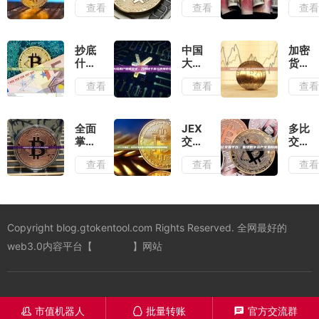
查看
查看
查
利终
使用
无限
极教
币安
币”：
程：
吗？
从电
从入
全面
影迷
抄底
中国
加密
门到
解析
思到
什么
大陆
货币
精
与合
加密
意
用户
兑换
查看
查看
查
通，
规指
货币
思？
如何
平
规避
南
的跨
从入
安
台：
风险
界狂
门到
全、
数字
实现
想
精
合规
资产
全面
JEX
多比
稳定
通，
地下
世界
掌握
交易
交易
收益
一文
载与
的枢
资产
所：
平
查看
查看
查
读懂
使用
纽与
动
从币
台：
市
币安
门户
态：
安生
重塑
场“捡
应用
Solana
态宠
数字
便
钱包
儿到
资产
宜”的
监控
悄然
交易
Copyright blog.gtokentool.com Rights Reserved. 全网最好的
艺术
终极
落幕
新体
与风
指南
的深
验
web3.0内容平台【
一键发币
】网站
险
度解
析
市值机器人
批量转账
官方交流群
󦋱
󦊱
󦍁