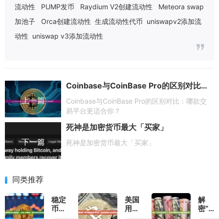
流动性
PUMP发币
Raydium V2创建流动性
Meteora swap
加池子
Orca创建流动性
生成流动性代币
uniswapv2添加流
动性
uniswap v3添加流动性
Coinbase与CoinBase Pro的区别对比：哪款交易平台更适合你？
上一篇
Coinbase与CoinBase Pro的区别对比：哪款交
易平台更适合你？
死神是加密货币最大「买家」
下一篇
死神是加密货币最大「买家」
同类推荐
稳定
美国
解
币搬
用户
密“50
砖套
可以
度灰