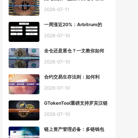
用的「批量余额查询」终极工
具
2026-07-11
一周涨近20%：Arbitrum的
「收租」生意，因Robinhood
Chain一夜盘活
2026-07-10
全仓还是逐仓？一文教你如何
根据资金量选择保证金模式
2026-07-10
合约交易生存法则：如何利
用“仓位管理”彻底告别爆仓？
2026-07-10
GTokenTool重磅支持罗宾汉链
（Robinhood），一键发币教
程全解析
2026-07-10
链上资产管理必备：多链钱包
一键批量归集工具与操作指南