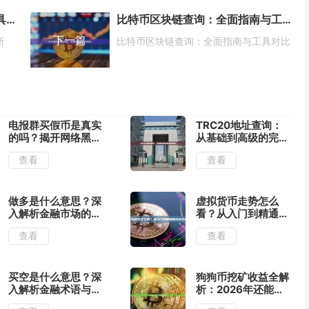
以太坊查询：全面指南与实用工具解析
比特币区块链查询：全面指南与工具对比
下一篇
析
比特币区块链查询：全面指南与工具对比
电报群买假币是真实
TRC20地址查询：
的吗？揭开网络黑市
从基础到高级的完整
的真相
指南
查看
查看
做多是什么意思？深
虚拟货币走势怎么
入解析金融市场的核
看？从入门到精通的
心操作策略
综合分析指南
查看
查看
买空是什么意思？深
狗狗币挖矿收益全解
入解析金融术语与投
析：2026年还能赚
资策略
钱吗？