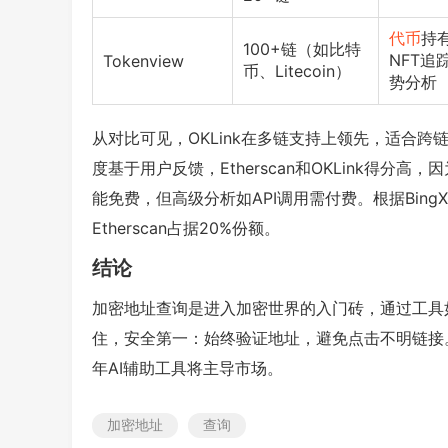
代币
持
100+链（如比特
NFT追
Tokenview
币、Litecoin）
势分析
从对比可见，OKLink在多链支持上领先，适合跨链
度基于用户反馈，Etherscan和OKLink得
能免费，但高级分析如API调用需付费。根据Bing
Etherscan占据20%份额。
结论
加密地址查询是进入加密世界的入门砖，通过工具如Et
住，安全第一：始终验证地址，避免点击不明链接。
年AI辅助工具将主导市场。
加密地址
查询