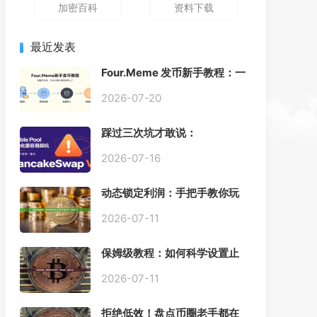
加密百科
资料下载
最近发表
Four.Meme 发币新手教程：一
键创建代币同步买入，告别手
动踩坑
2026-07-20
踩过三次坑才敢说：
PancakeSwap V3 Stable
Pool 最容易翻车的不是手续
2026-07-16
费，是初始化
动态锁定利润：手把手教你玩
转“移动止盈止损”高级技巧
2026-07-11
保姆级教程：如何科学设置止
损，锁住利润、斩断亏损？
2026-07-11
拒绝低效！盘点币圈老手都在