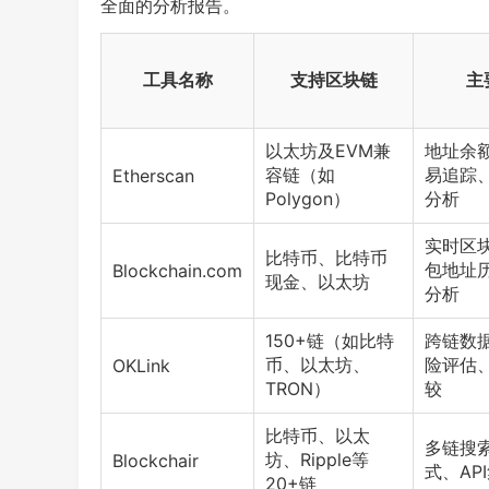
全面的分析报告。
工具名称
支持区块链
主
以太坊及EVM兼
地址余
容链（如
易追踪
Etherscan
Polygon）
分析
实时区
比特币、比特币
包地址
Blockchain.com
现金、以太坊
分析
150+链（如比特
跨链数
币、以太坊、
险评估、
OKLink
TRON）
较
比特币、以太
多链搜
坊、Ripple等
Blockchair
式、AP
20+链