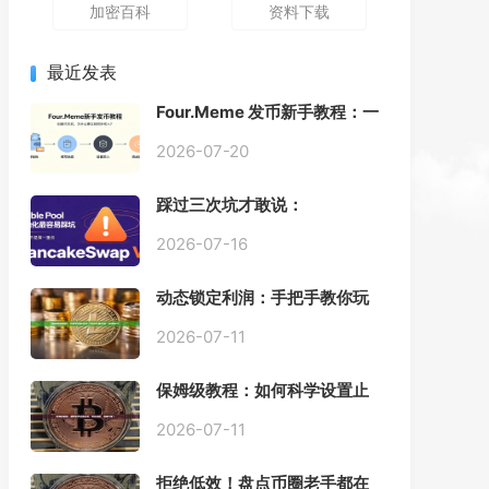
加密百科
资料下载
最近发表
Four.Meme 发币新手教程：一
键创建代币同步买入，告别手
动踩坑
2026-07-20
踩过三次坑才敢说：
PancakeSwap V3 Stable
Pool 最容易翻车的不是手续
2026-07-16
费，是初始化
动态锁定利润：手把手教你玩
转“移动止盈止损”高级技巧
2026-07-11
保姆级教程：如何科学设置止
损，锁住利润、斩断亏损？
2026-07-11
拒绝低效！盘点币圈老手都在