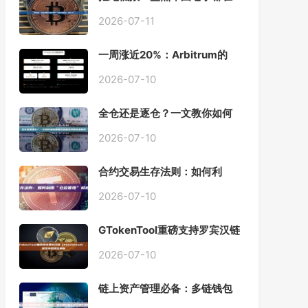
用的「批量余额查询」终极工
具
2026-07-11
一周涨近20%：Arbitrum的
「收租」生意，因Robinhood
Chain一夜盘活
2026-07-10
全仓还是逐仓？一文教你如何
根据资金量选择保证金模式
2026-07-10
合约交易生存法则：如何利
用“仓位管理”彻底告别爆仓？
2026-07-10
GTokenTool重磅支持罗宾汉链
（Robinhood），一键发币教
程全解析
2026-07-10
链上资产管理必备：多链钱包
一键批量归集工具与操作指南