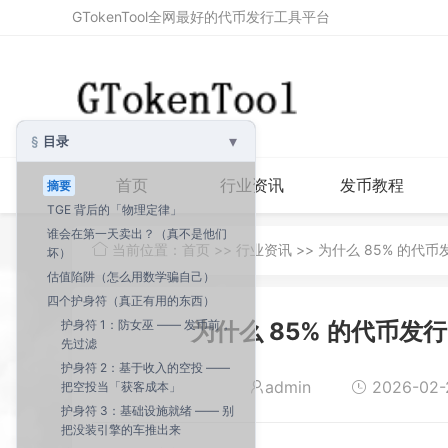
GTokenTool全网最好的代币发行工具平台
▾
目录
首页
行业资讯
发币教程
摘要
TGE 背后的「物理定律」
谁会在第一天卖出？（真不是他们
当前位置：
首页
>>
行业资讯
>> 为什么 85% 的
坏）
估值陷阱（怎么用数学骗自己）
四个护身符（真正有用的东西）
护身符 1：防女巫 —— 发币前，
为什么 85% 的代币
先过滤
护身符 2：基于收入的空投 ——
admin
2026-02-2
把空投当「获客成本」
护身符 3：基础设施就绪 —— 别
把没装引擎的车推出来