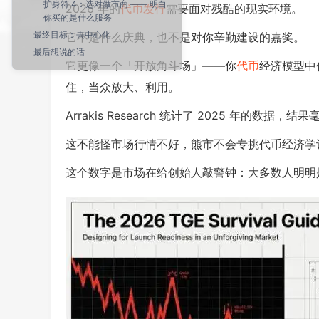
护身符 4：选对做市商 —— 明白
2026 年的
代币发行
需要面对残酷的现实环境。
你买的是什么服务
最终目标：去中心化
它不是什么庆典，也不是对你辛勤建设的嘉奖。
最后想说的话
它更像一个「开放角斗场」——你
代币
经济模型中
住，当众放大、利用。
Arrakis Research 统计了 2025 年的
这不能怪市场行情不好，熊市不会专挑代币经济学
这个数字是市场在给创始人敲警钟：大多数人明明