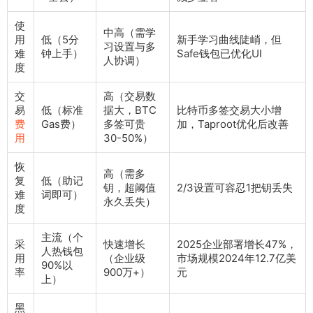
使
中高（需学
用
低（5分
新手学习曲线陡峭，但
习设置与多
难
钟上手）
Safe钱包已优化UI
人协调）
度
交
高（交易数
易
低（标准
据大，BTC
比特币多签交易大小增
费
Gas费）
多签可贵
加，Taproot优化后改善
用
30-50%）
恢
高（需多
复
低（助记
钥，超阈值
2/3设置可容忍1把钥丢失
难
词即可）
永久丢失）
度
主流（个
采
快速增长
2025企业部署增长47%，
人热钱包
用
（企业级
市场规模2024年12.7亿美
90%以
率
900万+）
元
上）
黑