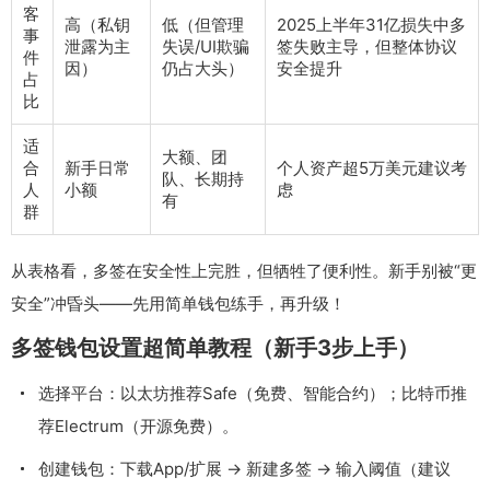
客
高（私钥
低（但管理
2025上半年31亿损失中多
事
泄露为主
失误/UI欺骗
签失败主导，但整体协议
件
因）
仍占大头）
安全提升
占
比
适
大额、团
合
新手日常
个人资产超5万美元建议考
队、长期持
人
小额
虑
有
群
从表格看，多签在安全性上完胜，但牺牲了便利性。新手别被“更
安全”冲昏头——先用简单钱包练手，再升级！
多签钱包设置超简单教程（新手3步上手）
选择平台：以太坊推荐Safe（免费、智能合约）；比特币推
荐Electrum（开源免费）。
创建钱包：下载App/扩展 → 新建多签 → 输入阈值（建议