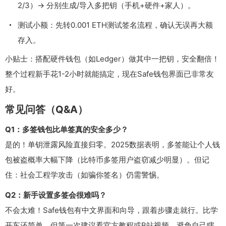
2/3）→ 分别生成/导入多把钥（手机+硬件+家人）。
测试小额：先转0.001 ETH测试签名流程，确认无误再大额
存入。
小贴士：搭配硬件钱包（如Ledger）做其中一把钥，安全翻倍！
整个过程新手花1-2小时就能搞定，现在Safe钱包界面已非常友
好。
常见问答（Q&A）
Q1：多签钱包比单签真的安全多少？
是的！单钥泄露风险直接归零。2025数据表明，多签能让个人钱
包被盗概率大幅下降（比特币多签用户盗窃减少明显）。但记
住：社会工程学攻击（如骗你签名）仍需警惕。
Q2：新手设置多签会很难吗？
不会太难！Safe钱包有中文界面和向导，跟着步骤走就行。比学
开车还简单。但第一次建议看官方教程或B站视频，避免自己瞎