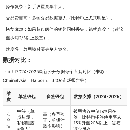
操作复杂：新手设置要学半天。
交易费更高：多签交易数据更大（比特币上尤其明显）。
恢复麻烦：如果超过阈值的钥匙同时丢失，钱就真没了（建议
至少用2/3以上设置）。
速度慢：急用钱时要等别人签名。
数据对比：
下面用2024-2025最新公开数据做个直观对比（来源：
Chainalysis、Halborn、BitGo市场报告等）：
维
单签钱包
多签钱包
数据支撑（2024-2025）
度
中等（单
被黑协议中仅19%用多
安
高（多重验
点故障，
签；比特币多签使用率从
全
证，单钥泄
私钥泄露
15%升至20%以上，盗窃
性
露不影响）
=全丢）
减少显著