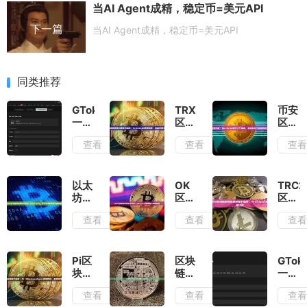
当AI Agent成精，稳定币=美元API
下一篇
当AI Agent成精，稳定币=美元API
同类推荐
GTokenTool
TRX
币安
一键
区块
区块
发币
链浏
链浏
查看
查看
查
平台
览器
览器
新
全面
详
增“蝴
新手
解：
蝶内
指
BscS
以太
OK
TRC2
盘创
南：
新手
坊区
区块
区块
建并
Tronscan
入门
块链
链浏
链浏
查看
查看
查
捆绑
使用
指
浏览
览器
览器
买
教
南、
器新
新手
查询
入”功
程、
数据
手指
指
新手
能
功能
对比
南：
南：
指
Pi区
区块
GToke
详解
与使
Etherscan
OKLink
南：
块链
链浏
一键
与数
用教
等工
全面
Trons
浏览
览器
发币
据对
程
查看
查看
查
具全
解析
使用
器查
有哪
平台