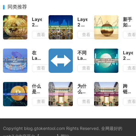
同类推荐
Layer
Layer
新手
2
2 有
如何
是“侧
哪几
入门
查看
查看
查
链”吗？
种类
Ethe
它和
型？
Layer
侧
Optimistic
2？
链、
Rollup
必备
在
不同
Layer
Plasma、
和
钱包
Layer
Layer
2 会
State
ZK-
推荐
2 上
2 之
取代
查看
查看
查
Channel
Rollup
+ 第
交易
间转
Layer
有啥
到底
一步
是不
账指
1
区
有什
操作
是比
南：
吗？
别？
么不
完整
主网
Arbitrum
未来
什么
为什
跨
同？
指南
快很
Optimism
以太
是跨
么区
链、
哪个
（202
多？
Base
坊主
链？
块链
多
更
最
查看
查看
查
Gas
如何
网还
跨链
需要
链、
好？
新）
费大
操
有存
和跨
跨链
Layer
概多
作？
在的
链桥
技
和侧
少
需要
必要
有什
术？
链有
钱？
跨链
吗？
么区
单链
什么
Copyright blog.gtokentool.com Rights Reserved. 全网最好的
桥
新手
别？
真的
区
吗？
完整
（2026
够用
别？