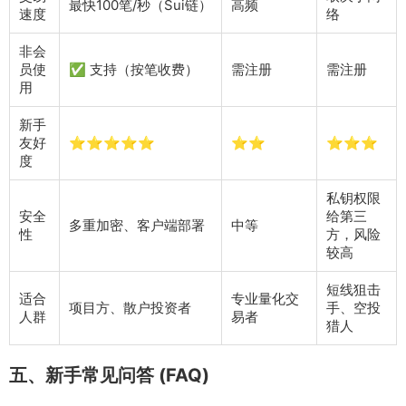
最快100笔/秒（Sui链）
高频
速度
络
非会
员使
✅ 支持（按笔收费）
需注册
需注册
用
新手
友好
⭐⭐⭐⭐⭐
⭐⭐
⭐⭐⭐
度
私钥权限
安全
给第三
多重加密、客户端部署
中等
性
方，风险
较高
短线狙击
适合
专业量化交
项目方、散户投资者
手、空投
人群
易者
猎人
五、新手常见问答 (FAQ)