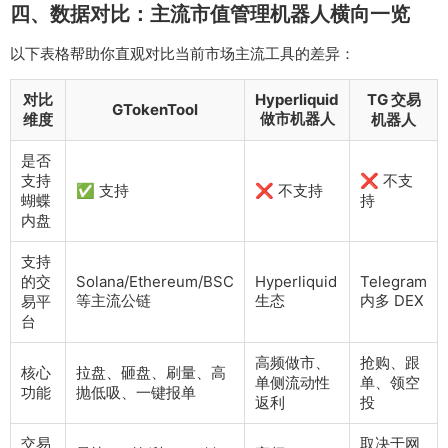
四、数据对比：主流市值管理机器人横向一览
以下表格帮助你直观对比当前市场主流工具的差异：
对比
Hyperliquid
TG 交易
GTokenTool
做市机器人
维度
机器人
是否
支持
❌ 不支
✅ 支持
❌ 不支持
蝴蝶
持
内盘
支持
的交
Solana/Ethereum/BSC
Hyperliquid
Telegram
等主流公链
生态
内多 DEX
易平
台
高频做市、
抢购、跟
核心
拉盘、砸盘、刷量、高
单侧流动性
单、领空
功能
抛低吸、一键报单
返利
投
交易
取决于网