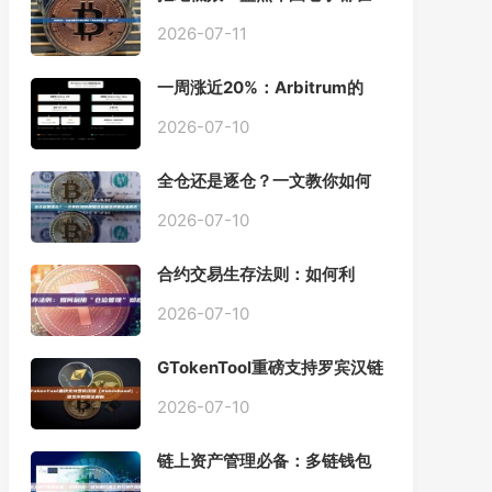
用的「批量余额查询」终极工
具
2026-07-11
一周涨近20%：Arbitrum的
「收租」生意，因Robinhood
Chain一夜盘活
2026-07-10
全仓还是逐仓？一文教你如何
根据资金量选择保证金模式
2026-07-10
合约交易生存法则：如何利
用“仓位管理”彻底告别爆仓？
2026-07-10
GTokenTool重磅支持罗宾汉链
（Robinhood），一键发币教
程全解析
2026-07-10
链上资产管理必备：多链钱包
一键批量归集工具与操作指南