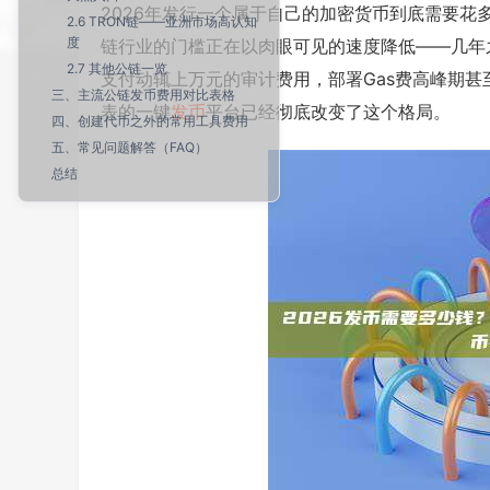
2026年发行一个属于自己的加密货币到底需要
2.6 TRON链——亚洲市场高认知
度
链行业的门槛正在以肉眼可见的速度降低——几年之前
2.7 其他公链一览
支付动辄上万元的审计费用，部署Gas费高峰期甚至要几
三、主流公链发币费用对比表格
表的一键
发币
平台已经彻底改变了这个格局。
四、创建代币之外的常用工具费用
五、常见问题解答（FAQ）
总结