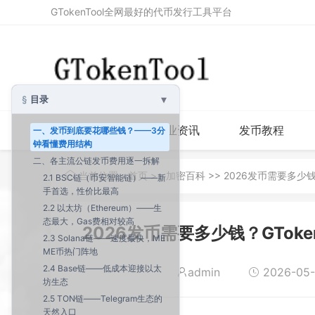
GTokenTool全网最好的代币发行工具平台
▾
目录
首页
行业资讯
发币教程
一、发币到底要花哪些钱？——3分
钟看懂费用结构
二、各主流公链发币费用逐一拆解
当前位置：
首页
>>
加密百科
>> 2026发币需要多少
2.1 BSC链（币安智能链）——新
手首选，性价比最高
2.2 以太坊（Ethereum）——生
态最大，Gas费相对较高
2026发币需要多少钱？GTok
2.3 Solana链——速度最快，ME
ME币热门阵地
2.4 Base链——低成本迎接以太
admin
2026-05-1
坊生态
2.5 TON链——Telegram生态的
天然入口