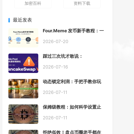
加密百科
资料下载
最近发表
Four.Meme 发币新手教程：一
键创建代币同步买入，告别手
动踩坑
2026-07-20
踩过三次坑才敢说：
PancakeSwap V3 Stable
Pool 最容易翻车的不是手续
2026-07-16
费，是初始化
动态锁定利润：手把手教你玩
转“移动止盈止损”高级技巧
2026-07-11
保姆级教程：如何科学设置止
损，锁住利润、斩断亏损？
2026-07-11
拒绝低效！盘点币圈老手都在