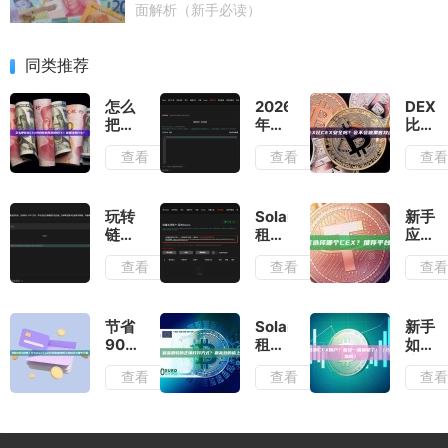
面解析（新手必读）
同类推荐
怎么
2026
DEX
把钱
年
比
从
Solana
CEX
查看
查看
查
CEX
批量
安全
转到
转账
吗？
钱包
首
会不
再连
选：
会被
玩转
Solana
新手
接
GTokenTool
黑客
链上
租金
应该
DEX？
深度
攻
空
批量
选择
查看
查看
查
需要
测评
击？
投：
回收
哪个
注意
与指
GTokenTool
免费
CEX
什
南
多链
指南
推荐
么？
代币
平台
节省
Solana
新手
批量
有哪
90%
租金
如何
转账
些？
时
回收
注册
查看
查看
查
工具
间！
的正
CEX
全攻
GTokenTool
确打
账
略
代币
开方
户？
批量
式？
看这