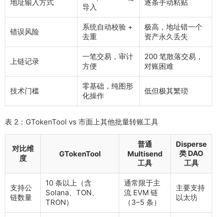
地址输入方式
逐条手动粘贴
导入
系统自动校验 +
极高，地址错一个
错误风险
去重
资产永久丢失
一笔交易，审计
200 笔散落交易，
上链记录
方便
对账困难
零基础，纯图形
技术门槛
低但极其繁琐
化操作
表 2：GTokenTool vs 市面上其他批量转账工具
普通
Disperse
对比维
类 DAO
GTokenTool
Multisend
度
工具
工具
10 条以上（含
通常限于主
支持公
主要支持
Solana、TON、
流 EVM 链
链数量
以太坊
TRON）
（3–5 条）