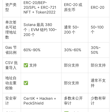
ERC-20/BEP-
资产类
ERC-20 或
20/SPL + ERC-721
ERC-20
型
原生币
NFT + Token2022
单次签
Solana 最高 380
名可处
通常 50–
50–100
个；EVM 链约 100–
个
理地址
200 个
200 个
数
Gas 节
30%–
60%–90%
30%–60%
省比例
50%
CSV 批
✅ 支持
部分支持
部分支持
量导入
地址自
通常不支
动去重
✅
部分支持
持
校验
安全审
多数未公开
少数有审
CertiK + Hacken +
计
PeckShield
审计
计