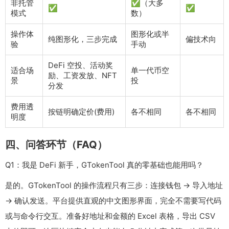
非托管
✅（大多
✅
✅
模式
数）
操作体
图形化或半
纯图形化，三步完成
偏技术向
验
手动
DeFi 空投、活动奖
适合场
单一代币空
励、工资发放、NFT
景
投
分发
费用透
按链明确定价(
费用
)
各不相同
各不相同
明度
四、问答环节（FAQ）
Q1：我是 DeFi 新手，GTokenTool 真的零基础也能用吗？
是的。GTokenTool 的操作流程只有三步：连接钱包 → 导入地址
→ 确认发送。平台提供直观的中文图形界面，完全不需要写代码
或与命令行交互。准备好地址和金额的 Excel 表格，导出 CSV