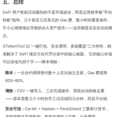
五、总结
DeFi 用户奖励活动最怕的不是市场波动，而是运营效率被“手动
转账”拖垮。几十甚至几百美元的 Gas 费、数小时的重复操作、
不小心填错地址导致的永久资产损失——这些都是实实在在的痛
点。
GTokenTool 以“一键打包、安全透明、多链覆盖”三大特性，精
准解决了 DeFi 项目方在代币分发中的核心难题。 它的核心价值
可以浓缩为四个字——降本增效：
降本：
一次合约调用替代数十上百次独立交易，Gas 费直降
60%–90%。
增效：
CSV 一键导入、三步完成操作、系统自动校验去重
——原本需要几个小时的手工活压缩到几分钟，而且不出错。
安全可信：
CertiK + Hacken + PeckShield 三重审计背书，
非托管模式不碰私钥，所有交易链上可查、公开透明。