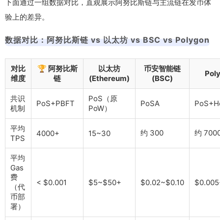
下面通过一组数据对比，直观展示阿努比斯链与主流链在发币体
验上的差异。
数据对比：阿努比斯链 vs 以太坊 vs BSC vs Polygon
对比
🏆 阿努比斯
以太坊
币安智能链
Pol
维度
链
(Ethereum)
(BSC)
共识
PoS（原
PoS+PBFT
PoSA
PoS+He
机制
PoW）
平均
约 300
约 700
4000+
15~30
TPS
平均
Gas
费
< $0.001
$5~$50+
$0.02~$0.10
$0.005
（代
币部
署）