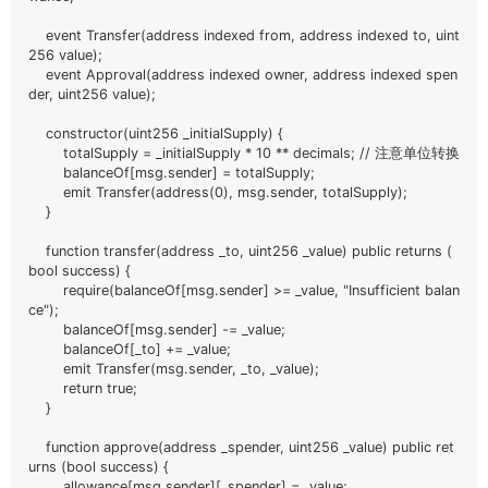
    event Transfer(address indexed from, address indexed to, uint
256 value);

    event Approval(address indexed owner, address indexed spen
der, uint256 value);

    constructor(uint256 _initialSupply) {

        totalSupply = _initialSupply * 10 ** decimals; // 注意单位转换

        balanceOf[msg.sender] = totalSupply;

        emit Transfer(address(0), msg.sender, totalSupply);

    }

    function transfer(address _to, uint256 _value) public returns (
bool success) {

        require(balanceOf[msg.sender] >= _value, "Insufficient balan
ce");

        balanceOf[msg.sender] -= _value;

        balanceOf[_to] += _value;

        emit Transfer(msg.sender, _to, _value);

        return true;

    }

    function approve(address _spender, uint256 _value) public ret
urns (bool success) {

        allowance[msg.sender][_spender] = _value;
