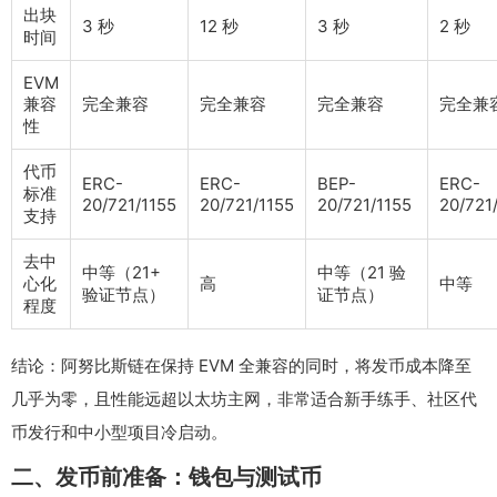
出块
3 秒
12 秒
3 秒
2 秒
时间
EVM
兼容
完全兼容
完全兼容
完全兼容
完全兼
性
代币
ERC-
ERC-
BEP-
ERC-
标准
20/721/1155
20/721/1155
20/721/1155
20/721
支持
去中
中等（21+
中等（21 验
心化
高
中等
验证节点）
证节点）
程度
结论：阿努比斯链在保持 EVM 全兼容的同时，将发币成本降至
几乎为零，且性能远超以太坊主网，非常适合新手练手、社区代
币发行和中小型项目冷启动。
二、发币前准备：钱包与测试币