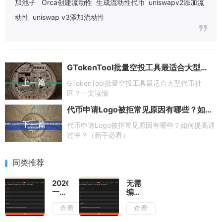
加池子
Orca创建流动性
生成流动性代币
uniswapv2添加流
动性
uniswap v3添加流动性
GTokenTool批量空投工具最适合大型代币社区？一文读懂
上一篇
GTokenTool批量空投工具最适合大型代币社
区？一文读懂
代币申请Logo被拒常见原因有哪些？如何提高通过率？（新手必看）
下一篇
代币申请Logo被拒常见原因有哪些？如何提高通
过率？（新手必看）
同类推荐
2026
无需
一键
编
发币
程，
查看
查看
终极
3分
指
钟发