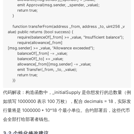
        emit Approval(msg.sender, _spender, _value);

        return true;

    }

    function transferFrom(address _from, address _to, uint256 _v
alue) public returns (bool success) {

        require(balanceOf[_from] >= _value, "Insufficient balance");

        require(allowance[_from]
[msg.sender] >= _value, "Allowance exceeded");

        balanceOf[_from] -= _value;

        balanceOf[_to] += _value;

        allowance[_from][msg.sender] -= _value;

        emit Transfer(_from, _to, _value);

        return true;

    }}
代码解读：构造函数中，_initialSupply 是你想发行的总数量（例
如填写 1000000 表示 100 万枚），配合 decimals = 18，实际发
行量将是 1000000 * 10^18 个最小单位。合约部署后，这些代币
会全部打给部署者钱包。
3.2 个性化修改建议