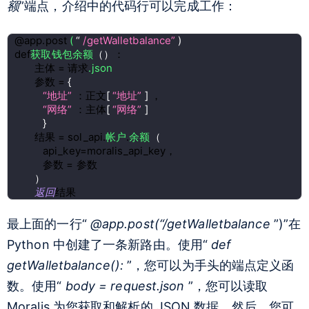
额
”端点，介绍中的代码行可以完成工作：
@app.post 
( 
“ 
/getWalletbalance” 
)
def
获取钱包余额
（
）
：
       主体 = 请求
.json
       参数 = 
{
“地址” 
：正文
[ 
“地址” 
] 
，
“网络” 
：主体
[ 
“网络” 
]
}
       结果 = sol_api.
帐户
.
余额
（
          api_key=moralis_api_key，
          参数 = 参数
）
返回
结果
最上面的一行“
@app.post(“/getWalletbalance
”)”在
Python 中创建了一条新路由。使用“
def
getWalletbalance():
”，您可以为手头的端点定义函
数。使用“
body = request.json
”，您可以读取
Moralis 为您获取和解析的 JSON 数据。然后，您可