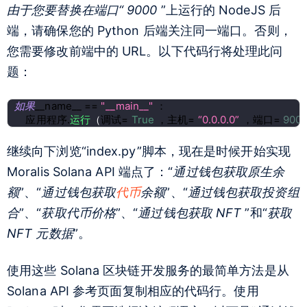
由于您要替换在端口“ 9000
”上运行的 NodeJS 后
端
，请确保您的 Python 后端关注同一端口。否则，
您需要修改前端中的 URL。以下代码行将处理此问
题：
如果
__name__ == 
"__main__" 
：
    应用程序.
运行
（
调试= 
True 
，主机= 
“0.0.0.0” 
，端口= 
9000
继续向下浏览“index.py”脚本，现在是时候开始实现
Moralis Solana API 端点了：“
通过钱包获取原生余
额
”、“
通过钱包获取
代币
余额
”、“
通过钱包获取投资组
合
”、“
获取代币价格
”、“
通过钱包获取 NFT
”和“
获取
NFT 元数据
”。
使用这些 Solana 区块链开发服务的最简单方法是从
Solana API 参考页面复制相应的代码行。使用