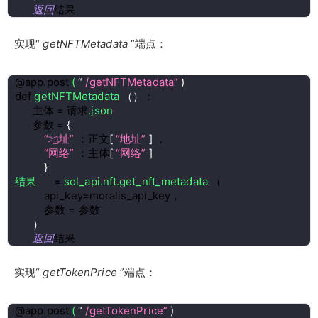
返回
结果
实现“
getNFTMetadata
”端点：
@app.post 
( 
“ 
/getNFTMetadata” 
)
def 
getNFTMetadata 
（
）
：
      主体 = 请求
.json
      参数 = 
{
“地址” 
：正文
[ 
“地址” 
] 
，
“网络” 
：主体
[ 
“网络” 
]
}
结果
      = 
sol_api.nft.get_nft_metadata 
（
          api_key=moralis_api_key，
          参数 = 参数
）
返回
结果
实现“
getTokenPrice
”端点：
@app.post 
( 
“ 
/getTokenPrice” 
)