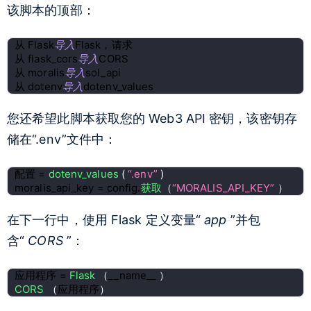
该脚本的顶部：
从 Flask
导入
Flask，请求
从 flask_cors
导入
CORS
从 moralis
导入
sol_api
从 dotenv
导入
dotenv_values
您还希望此脚本获取您的 Web3 API 密钥，该密钥存
储在“.env”文件中：
配置 = 
dotenv_values 
( 
“.env” 
)
moralis_api_key = config.
获取
（
“MORALIS_API_KEY” 
）
在下一行中，使用 Flask 定义变量“
app
”并包
含“
CORS
”：
应用程序 = 
Flask 
（
__name__ 
）
CORS 
（
应用程序
）