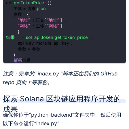
def 
getTokenPrice 
（
）
：
      主体 = 请求
.json
      参数 = 
{
“地址” 
：正文
[ 
“地址” 
] 
，
“网络” 
：主体
[ 
“网络” 
]
}
结果
      = 
sol_api.token.get_token_price 
（
          api_key=moralis_api_key，
          参数 = 参数
）
返回
结果
注意：完整的“
index.py
”脚本正在我们的 GitHub
repo 页面上等着您。
探索 Solana 区块链应用程序开发的
成果
确保你位于“python-backend”文件夹中。然后使用
以下命令运行“index.py”：