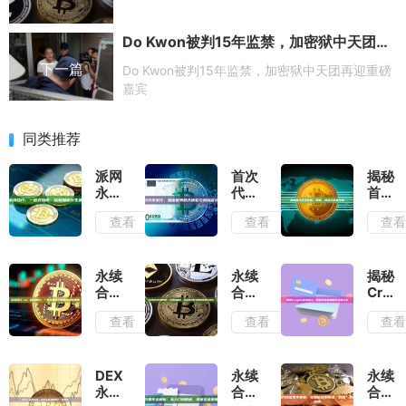
Do Kwon被判15年监禁，加密狱中天团再迎重磅嘉宾
下一篇
Do Kwon被判15年监禁，加密狱中天团再迎重磅
嘉宾
同类推荐
派网
首次
揭秘
永续
代币
首次
合
发
代币
查看
查看
查
约：
行：
发
一站
加密
售：
式指
世界
机
南，
的天
遇、
永续
永续
揭秘
玩转
使轮
风险
合约
合约
Crypt
加密
与风
与未
vs.
终极
永续
查看
查看
查
衍生
险警
来之
标准
教
合
品交
示录
路
合
学：
约：
易
约：
从零
颠覆
一文
到精
传统
DEX
永续
永续
读懂
通，
金融
永续
合约
合约