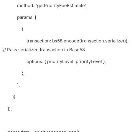
method: "getPriorityFeeEstimate",
params: [
{
transaction: bs58.encode(transaction.serialize()),
// Pass serialized transaction in Base58
options: { priorityLevel: priorityLevel },
},
],
}),
});