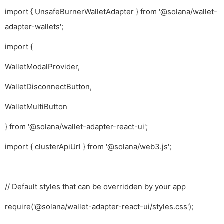
import { UnsafeBurnerWalletAdapter } from '@solana/wallet-
adapter-wallets';
import {
WalletModalProvider,
WalletDisconnectButton,
WalletMultiButton
} from '@solana/wallet-adapter-react-ui';
import { clusterApiUrl } from '@solana/web3.js';
// Default styles that can be overridden by your app
require('@solana/wallet-adapter-react-ui/styles.css');