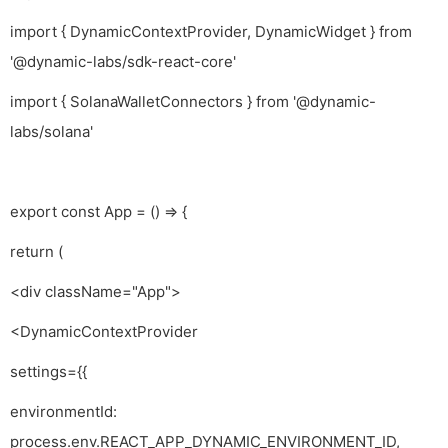
import { DynamicContextProvider, DynamicWidget } from
'@dynamic-labs/sdk-react-core'
import { SolanaWalletConnectors } from '@dynamic-
labs/solana'
export const App = () => {
return (
<div className="App">
<DynamicContextProvider
settings={{
environmentId:
process.env.REACT_APP_DYNAMIC_ENVIRONMENT_ID,