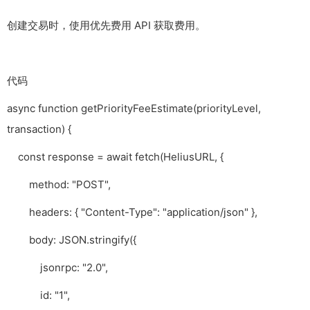
创建交易时，使用优先费用 API 获取费用。
代码
async function getPriorityFeeEstimate(priorityLevel,
transaction) {
const response = await fetch(HeliusURL, {
method: "POST",
headers: { "Content-Type": "application/json" },
body: JSON.stringify({
jsonrpc: "2.0",
id: "1",