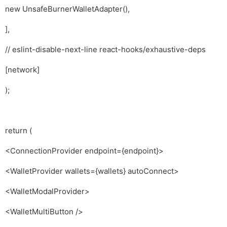
new UnsafeBurnerWalletAdapter(),
],
// eslint-disable-next-line react-hooks/exhaustive-deps
[network]
);
return (
<ConnectionProvider endpoint={endpoint}>
<WalletProvider wallets={wallets} autoConnect>
<WalletModalProvider>
<WalletMultiButton />