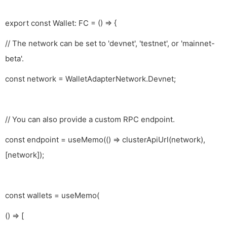
export const Wallet: FC = () => {
// The network can be set to 'devnet', 'testnet', or 'mainnet-
beta'.
const network = WalletAdapterNetwork.Devnet;
// You can also provide a custom RPC endpoint.
const endpoint = useMemo(() => clusterApiUrl(network),
[network]);
const wallets = useMemo(
() => [