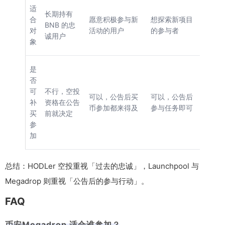
适
长期持有
合
愿意积极参与新
想探索新项目
BNB 的忠
对
活动的用户
的参与者
诚用户
象
是
否
可
不行，空投
可以，公告后买
可以，公告后
补
资格在公告
币参加都来得及
参与任务即可
买
前就决定
参
加
总结：HODLer 空投重视「过去的忠诚」，Launchpool 与
Megadrop 则重视「公告后的参与行动」。
FAQ
币安Megadrop 适合谁参加？