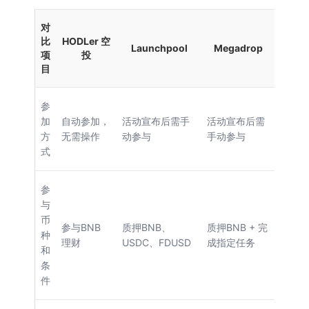
对
比
HODLer 空
Launchpool
Megadrop
项
投
目
参
加
自动参加，
活动宣布后需手
活动宣布后需
方
无需操作
动参与
手动参与
式
参
与
币
参与BNB
质押BNB、
质押BNB + 完
种
理财
USDC、FDUSD
成指定任务
和
条
件