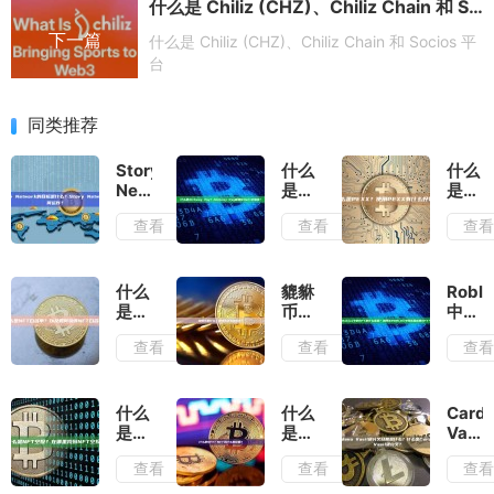
什么是 Chiliz (CHZ)、Chiliz Chain 和 Socios 平台
下一篇
什么是 Chiliz (CHZ)、Chiliz Chain 和 Socios 平
台
同类推荐
Story
什么
什么
Network
是
是
的目
Alchemy
PEX
查看
查看
查
标是
Pay？
使用
什
Alchemy
PEXX
么？
Pay
有什
Story
能简
么好
什么
貔貅
Roblo
Network
化
处？
是
币是
中的
如何
DeFi
NFT
什
NFT
查看
查看
查
运
交易
白名
么？
是什
作？
吗？
单？
貔貅
么意
以及
币怎
思？
如何
么卖
如何
什么
什么
Card
获得
出
在
是
是
Vasil
NFT
去？
ROBL
NFT
NFT？
硬分
查看
查看
查
白名
中购
空
NFT
叉日
单？
买和
投？
为什
期是