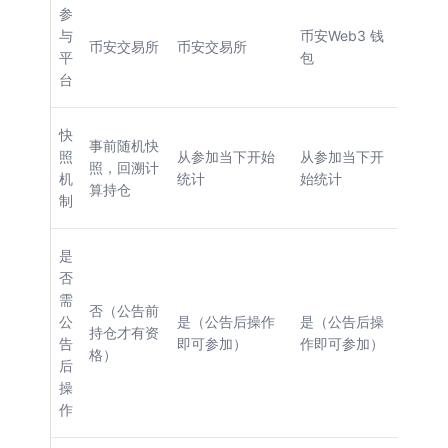
参
与
币安Web3 钱
币安交易所
币安交易所
平
包
台
快
事前随机快
照
从参加当下开始
从参加当下开
照，回溯计
机
统计
始统计
算持仓
制
是
否
需
否（公告前
公
是（公告后操作
是（公告后操
持仓才有资
告
即可参加）
作即可参加）
格）
后
操
作