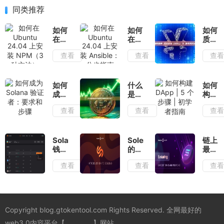
同类推荐
如何
如何
如何
在
在
质押
Ubuntu
Ubuntu
Solan
查看
查看
查
24.04
24.04
(SOL
上安
上安
9 种
装
装
不同
NPM（3
Ansible：
方式
如何
什么
如何
种方
分步
成为
是验
构建
法）
指南
Solana
证节
DApp
查看
查看
查
验证
点以
| 5
者：
及如
个步
要求
何运
骤 |
和步
行
初学
Solana
Solend
链上
骤
它？
者指
钱包
的最
最大
南
入
佳收
的
查看
查看
查
门：
益策
SOL
探索
略是
仓位
链上
什
风险
的
么？
有多
Solflare
大？
Copyright blog.gtokentool.com Rights Reserved. 全网最好的
钱包
web3.0内容平台【
一键发币
】网站