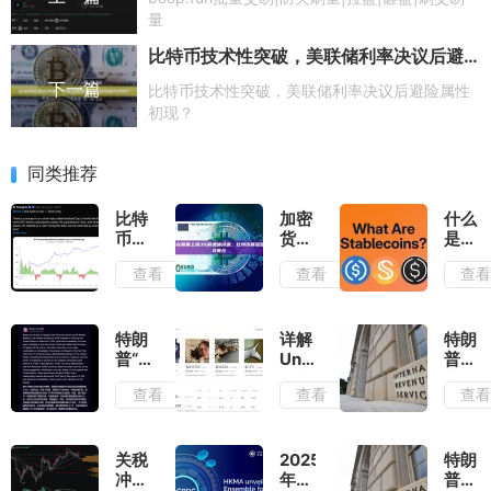
量
比特币技术性突破，美联储利率决议后避险属性初现？
下一篇
比特币技术性突破，美联储利率决议后避险属性
初现？
同类推荐
比特
加密
什么
币牛
货币
是稳
市熄
在股
定
查看
查看
查
火？
票上
币？
CryptoQuant
涨
2025
CEO
3%
年市
剖析
时遭
值排
特朗
详解
特朗
链上
遇冷
名前
普“杀
Unichain
普总
数据
遇；
5 的
鸡儆
生态
统签
查看
查看
查
背后
比特
稳定
猴”暂
首个
署决
的真
币回
币
停别
Memecoin
议，
相
落至
国关
启动
废除
78,000
税
平台
针对
关税
2025
特朗
美元
90
Pure
DeFi
冲击
年第
普总