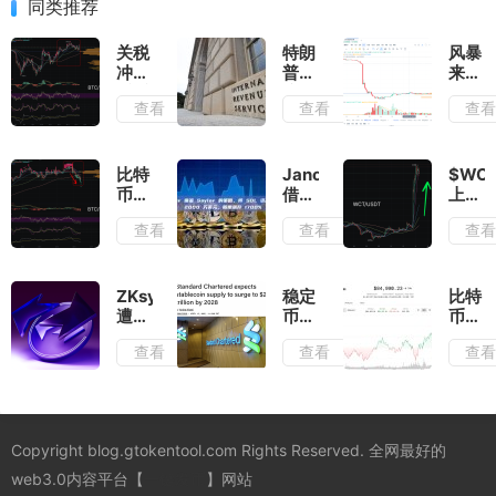
同类推荐
关税
特朗
风暴
冲击
普总
来袭
后反
统签
——
查看
查看
查
弹：
署决
OM
比特
议，
代币
币守
废除
90
住
针对
分钟
比特
Janover
$WC
83000
DeFi
内暴
币回
借鉴
上市
美
的
跌背
调至
Saylor
热
查看
查看
查
元，
IRS
后的
83,000
的策
潮：
上涨
加密
隐秘
美
略，
Upbit
窗口
规则
真相
元：
将
上线
开
技术
SOL
引爆
ZKsync
稳定
比特
启？
指标
资产
60%
遭遇
币
币在
与市
增加
涨
500
2028
85,0
查看
查看
查
场情
到
幅，
万美
年或
美元
绪的
2000
Web
元代
达2
处停
综合
万美
新星
币盗
万亿
滞不
解读
元，
崛起
窃，
美
前，
股票
Layer2
元：
特朗
Copyright blog.gtokentool.com Rights Reserved. 全网最好的
飙升
项目
2025
普加
1700%
面临
年的
大对
web3.0内容平台【
一键发币
】网站
安全
关键
美联