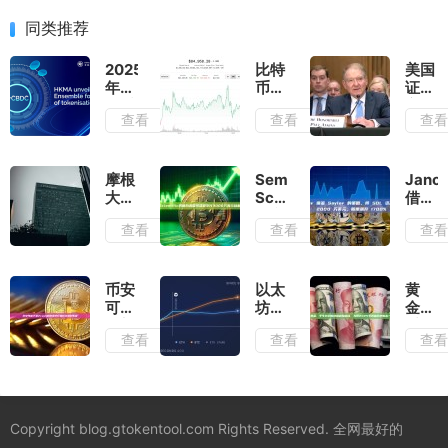
同类推荐
2025
比特
美国
年第
币在
证券
一季
85,000
交易
查看
查看
查
度资
美元
委员
产上
徘
会推
链回
徊，
迟了
顾：
因美
对实
摩根
Semler
Janov
哪些
联储
物赎
大通
Scientific
借鉴
资产
的沃
回和
为其
同意
Saylo
查看
查看
查
率先
勒暗
以太
区块
向美
的策
实现
示如
坊
链支
国司
略，
了链
果关
ETF
付服
法部
将
上交
税恢
质押
务
支付
SOL
币安
以太
黄
易？
复将
的决
Kinexys
3000
资产
可能
坊进
金：
有“坏
定
增加
万美
增加
下架
入中
千年
消
查看
查看
查
了英
元以
到
Zcash
年危
共识
息”降
镑支
解决
2000
的消
机，
的终
息
持
欺诈
万美
息令
四年
极避
调查
元，
行业
销毁
险密
股票
巨头
73
码，
Copyright blog.gtokentool.com Rights Reserved. 全网最好的
飙升
感到
亿美
为何