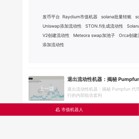
发币平台
Raydium市值机器
solana批量转账
s
Uniswap添加流动性
STON.fi生成流动性
Sol
V2创建流动性
Meteora swap加池子
Orca创
添加流动性
上一篇
退出流动性机器：揭秘 Pumpfun 代
行的内部狙击套利
市值机器人
󦋱
同类推荐
什么是 Hyperlane
(HYPER)？
Hyperlane跨链协议