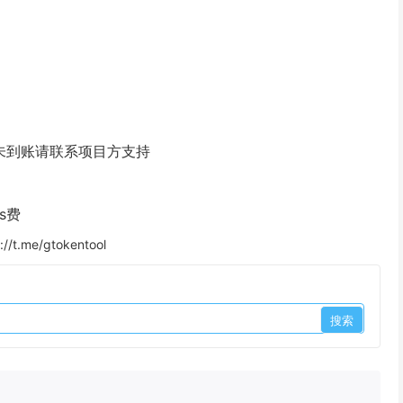
未到账请联系项目方支持
s费
://t.me/gtokentool