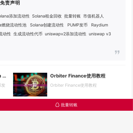
免责声明
olana添加流动性
Solana租金回收
批量转账
市值机器人
ana燃烧流动性池
Solana创建流动性
PUMP发币
Raydium
建流动性
生成流动性代币
uniswapv2添加流动性
uniswap v3
退出流动性机器：揭秘 Pumpfun 代币发行的内部狙击套利
Orbiter Finance使用教程
下一篇
币发
Orbiter Finance使用教程
批量转账
󦊱
什么是
比特币：数字金融革
Jupiter（JUP）？
命的先锋
Solana生态去中心