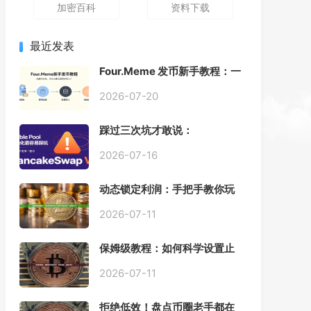
加密百科
资料下载
最近发表
Four.Meme 发币新手教程：一
键创建代币同步买入，告别手
动踩坑
2026-07-20
踩过三次坑才敢说：
PancakeSwap V3 Stable
Pool 最容易翻车的不是手续
2026-07-16
费，是初始化
动态锁定利润：手把手教你玩
转“移动止盈止损”高级技巧
2026-07-11
保姆级教程：如何科学设置止
损，锁住利润、斩断亏损？
2026-07-11
拒绝低效！盘点币圈老手都在