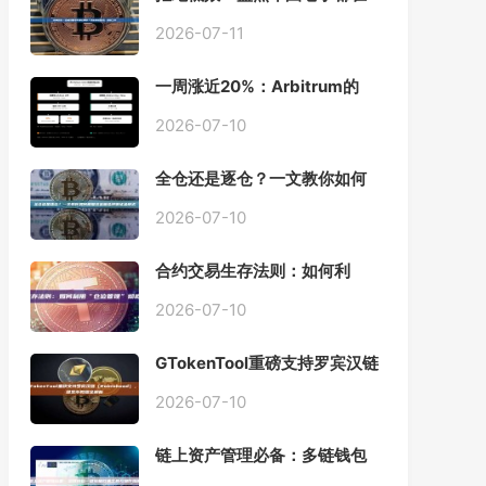
用的「批量余额查询」终极工
具
2026-07-11
一周涨近20%：Arbitrum的
「收租」生意，因Robinhood
Chain一夜盘活
2026-07-10
全仓还是逐仓？一文教你如何
根据资金量选择保证金模式
2026-07-10
合约交易生存法则：如何利
用“仓位管理”彻底告别爆仓？
2026-07-10
GTokenTool重磅支持罗宾汉链
（Robinhood），一键发币教
程全解析
2026-07-10
链上资产管理必备：多链钱包
一键批量归集工具与操作指南