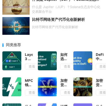
上一篇
什么是 Jupiter（JUP）？Solana生态去中心化
交易聚合平台
比特币网络资产代币化创新解析
下一篇
比特币网络资产代币化创新解析
同类推荐
Layer
如何
DeFi
3 区
选择
中的
块
中心
流动
查看
查看
查
链：
化加
性池
它们
密货
和加
是什
币交
密市
么以
易所
场流
MPC
加密
加密
及
（CEX）
动性
钱包
货币
货币
L3
是什
vs.
中的
中的
查看
查看
查
如何
么
多重
HODL
钻石
提高
签名
是什
手是
可扩
钱
么？
什
展性