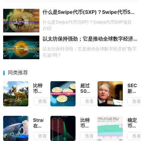
什么是Swipe代币(SXP)？Swipe代币SXP项目介绍
上一篇
什么是Swipe代币(SXP)？Swipe代币SXP项目
介绍
以太坊保持强劲；它是推动全球数字经济的“数字石油”吗？
下一篇
以太坊保持强劲；它是推动全球数字经济的“数字
石油”吗？
同类推荐
比特
超过
SEC
币
50
新主
在“困
亿美
席
查看
查看
查
住空
元涌
Atkin
头”几
入比
力推
周后
特币
加密
接近
ETF
监管
StraitsX
比特
稳定
黄金
——
革
在
币的
币数
交
感谢
新：
XRP
波动
据洞
查看
查看
查
叉，
大胆
从执
Ledger
性流
察：