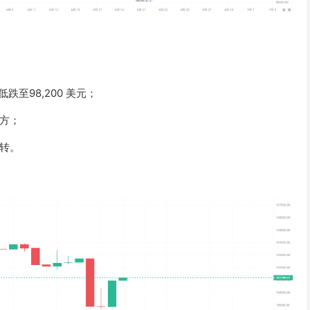
低跌至98,200 美元；
方；
转。