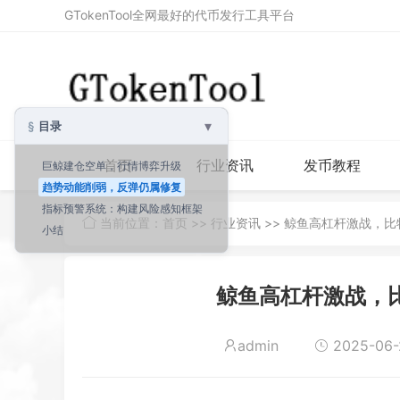
GTokenTool全网最好的代币发行工具平台
▾
目录
首页
行业资讯
发币教程
巨鲸建仓空单，行情博弈升级
趋势动能削弱，反弹仍属修复
指标预警系统：构建风险感知框架
当前位置：
首页
>>
行业资讯
>> 鲸鱼高杠杆激战，
小结
鲸鱼高杠杆激战，
admin
2025-06-2