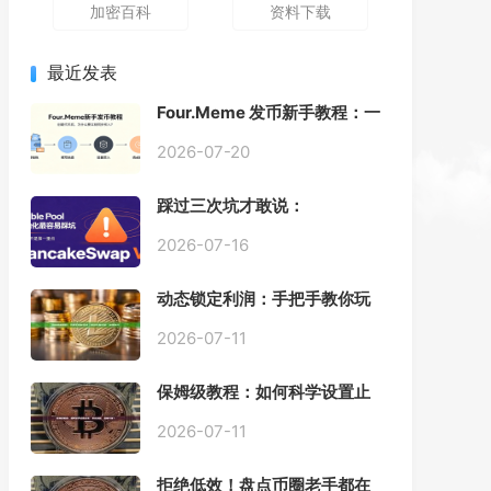
加密百科
资料下载
最近发表
Four.Meme 发币新手教程：一
键创建代币同步买入，告别手
动踩坑
2026-07-20
踩过三次坑才敢说：
PancakeSwap V3 Stable
Pool 最容易翻车的不是手续
2026-07-16
费，是初始化
动态锁定利润：手把手教你玩
转“移动止盈止损”高级技巧
2026-07-11
保姆级教程：如何科学设置止
损，锁住利润、斩断亏损？
2026-07-11
拒绝低效！盘点币圈老手都在