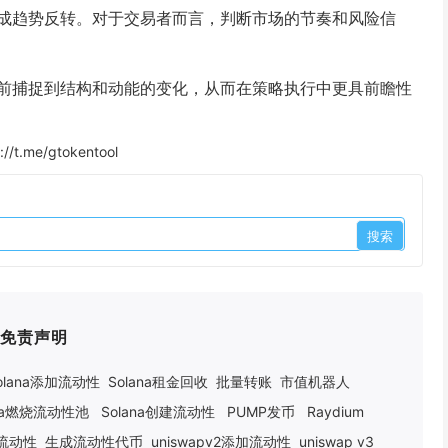
成趋势反转。对于交易者而言，判断市场的节奏和风险信
前捕捉到结构和动能的变化，从而在策略执行中更具前瞻性
://t.me/gtokentool
免责声明
olana添加流动性
Solana租金回收
批量转账
市值机器人
ana燃烧流动性池
Solana创建流动性
PUMP发币
Raydium
建流动性
生成流动性代币
uniswapv2添加流动性
uniswap v3