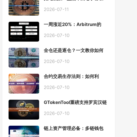
用的「批量余额查询」终极工
具
2026-07-11
一周涨近20%：Arbitrum的
「收租」生意，因Robinhood
Chain一夜盘活
2026-07-10
全仓还是逐仓？一文教你如何
根据资金量选择保证金模式
2026-07-10
合约交易生存法则：如何利
用“仓位管理”彻底告别爆仓？
2026-07-10
GTokenTool重磅支持罗宾汉链
（Robinhood），一键发币教
程全解析
2026-07-10
链上资产管理必备：多链钱包
一键批量归集工具与操作指南