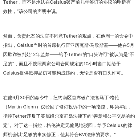
Tether，而不是承认在Celsius破产前几年签订的协议的明确有
效性，”该公司的声明中说。
然而，负责此案的法官不同意Tether的观点，在他周一的命令中
指出，Celsius当时的首席执行官亚历克斯·马欣斯基——他在5月
因欺诈被判处12年监禁——给予Tether的“口头许可”被认为是“不
足的”，而且不按照两家公司合同规定的10小时窗口期给予
Celsius提供抵押品仍可能构成违约，无论是否有口头许可。
在他6月30日的命令中，纽约南区首席破产法官马丁·格伦
（Martin Glenn）仅驳回了修订投诉中的一项指控，即第4项，
指控Tether违反了英属维尔京群岛法律下的“善意和公平交易的约
定”。对于这一指控，格伦决定无偏见地驳回，给予Celsius的律
师机会以“足够的事实修正，使其符合BVI法律的要求。”