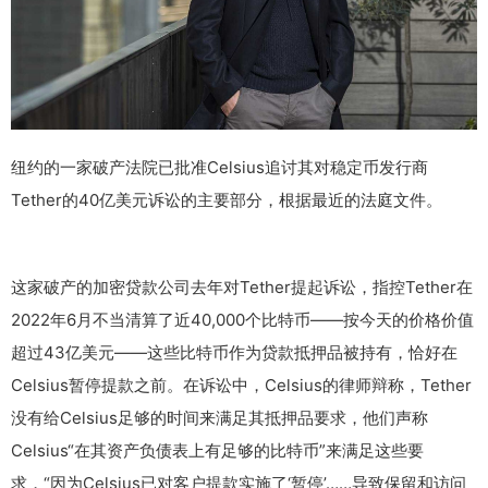
纽约的一家破产法院已批准Celsius追讨其对稳定币发行商
Tether的40亿美元诉讼的主要部分，根据最近的法庭文件。
这家破产的加密贷款公司去年对Tether提起诉讼，指控Tether在
2022年6月不当清算了近40,000个比特币——按今天的价格价值
超过43亿美元——这些比特币作为贷款抵押品被持有，恰好在
Celsius暂停提款之前。在诉讼中，Celsius的律师辩称，Tether
没有给Celsius足够的时间来满足其抵押品要求，他们声称
Celsius“在其资产负债表上有足够的比特币”来满足这些要
求，“因为Celsius已对客户提款实施了‘暂停’……导致保留和访问