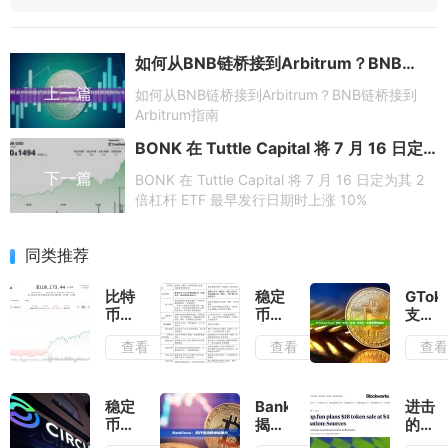
如何从BNB链桥接到Arbitrum？BNB链桥接到Arbitrum指南
上一篇
如何从BNB链桥接到Arbitrum？BNB链桥接到
Arbitrum指南
BONK 在 Tuttle Capital 将 7 月 16 日定为其 2 倍杠杆 ETF 最早发行日期时上涨 10%
下一篇
BONK 在 Tuttle Capital 将 7 月 16 日定为其 2
倍杠杆 ETF 最早发行日期时上涨 10%
同类推荐
比特
稳定
GToke
币突
币法
支持
破11
案通
BSC
查看
查看
查
万美
过
生态
元，
后，
USD1
正处
加密
交易
于下
市场
对智
稳定
Bankless：
进击
一次
格局
能路
币巨
揭开
的
重大
的改
由
头
暗池
Pump