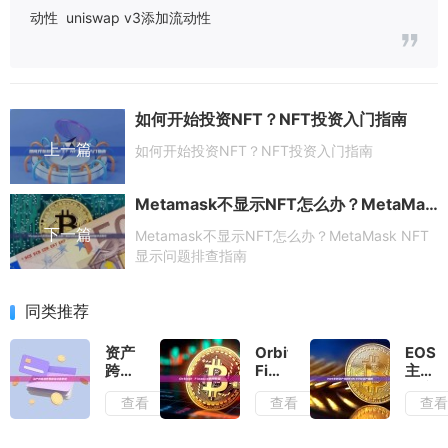
动性
uniswap v3添加流动性
如何开始投资NFT？NFT投资入门指南
上一篇
如何开始投资NFT？NFT投资入门指南
Metamask不显示NFT怎么办？MetaMask NFT显示问题排查指南
下一篇
Metamask不显示NFT怎么办？MetaMask NFT
显示问题排查指南
同类推荐
资产
Orbiter
EOS
跨链
Finance
主网
操作
使用
资产
查看
查看
查
教程
教程
兑换
及注
EOS-
意事
EVM