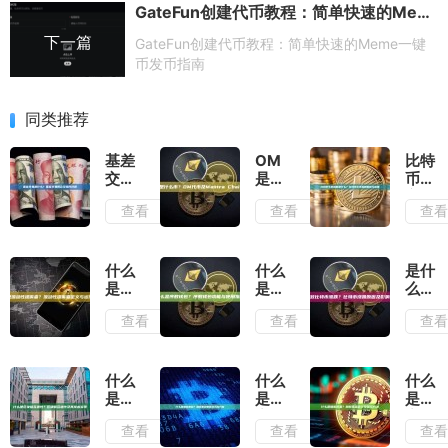
GateFun创建代币教程：简单快速的Meme一键币发币指南
下一篇
GateFun创建代币教程：简单快速的Meme一键
币发币指南
同类推荐
基差
OM
比特
交易
是什
币牛
是什
么
市指
查看
查看
查
么？
币？
数是
基差
OM
什
交易
代币
么？
概念
及
比特
什么
什么
是什
及操
Mantra
币牛
是流
是序
么导
作详
Chain
市指
动性
数钱
致比
查看
查看
查
解
简介
数解
提供
包？
特币
析与
者？
序数
涨
应用
流动
钱包
跌？
性提
功能
比特
什么
什么
什么
供者
与使
币涨
是区
是加
是加
定义
用指
跌原
块链
密套
密赏
查看
查看
查
与运
南
因及
互通
利？
金？