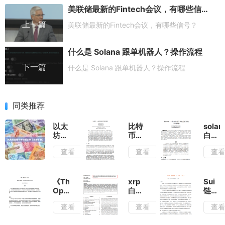
美联储最新的Fintech会议，有哪些信号？
上一篇
美联储最新的Fintech会议，有哪些信号？
什么是 Solana 跟单机器人？操作流程
下一篇
什么是 Solana 跟单机器人？操作流程
同类推荐
以太
比特
solan
坊白
币白
白皮
皮书
皮书
书中
查看
查看
查
中文
中文
文版
版
版
PDF
pdf【免
pdf【免
费下
费下
费下
载】
《The
xrp
Sui
载】
载】
Open
白皮
链白
Network(TON)
书
皮书
查看
查看
查
白皮
PDF【免
中文
书》
费下
版