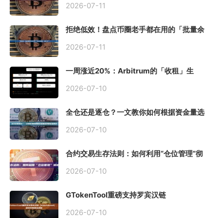
2026-07-11
拒绝低效！盘点币圈老手都在用的「批量余
额查询」终极工具
2026-07-11
一周涨近20%：Arbitrum的「收租」生
意，因Robinhood Chain一夜盘活
2026-07-10
全仓还是逐仓？一文教你如何根据资金量选
择保证金模式
2026-07-10
合约交易生存法则：如何利用“仓位管理”彻
底告别爆仓？
2026-07-10
GTokenTool重磅支持罗宾汉链
（Robinhood），一键发币教程全解析
2026-07-10