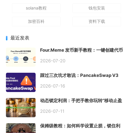
solana教程
钱包安装
加密百科
资料下载
最近发表
Four.Meme 发币新手教程：一键创建代币
同步买入，告别手动踩坑
2026-07-20
踩过三次坑才敢说：PancakeSwap V3
Stable Pool 最容易翻车的不是手续费，是
初始化
2026-07-16
动态锁定利润：手把手教你玩转“移动止盈
止损”高级技巧
2026-07-11
保姆级教程：如何科学设置止损，锁住利
润、斩断亏损？