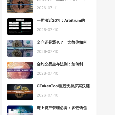
用的「批量余额查询」终极工
具
2026-07-11
一周涨近20%：Arbitrum的
「收租」生意，因Robinhood
Chain一夜盘活
2026-07-10
全仓还是逐仓？一文教你如何
根据资金量选择保证金模式
2026-07-10
合约交易生存法则：如何利
用“仓位管理”彻底告别爆仓？
2026-07-10
GTokenTool重磅支持罗宾汉链
（Robinhood），一键发币教
程全解析
2026-07-10
链上资产管理必备：多链钱包
一键批量归集工具与操作指南