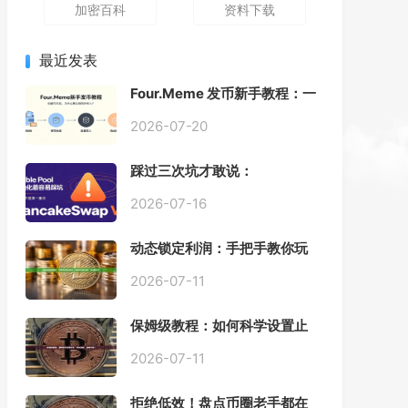
加密百科
资料下载
最近发表
Four.Meme 发币新手教程：一
键创建代币同步买入，告别手
动踩坑
2026-07-20
踩过三次坑才敢说：
PancakeSwap V3 Stable
Pool 最容易翻车的不是手续
2026-07-16
费，是初始化
动态锁定利润：手把手教你玩
转“移动止盈止损”高级技巧
2026-07-11
保姆级教程：如何科学设置止
损，锁住利润、斩断亏损？
2026-07-11
拒绝低效！盘点币圈老手都在